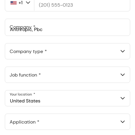
+1
United
States
+1
Company
Anthropic, PBC
548 Market St Pmb 90375, San Francisco, California, US
Company type
Job function
Your location
United States
Application