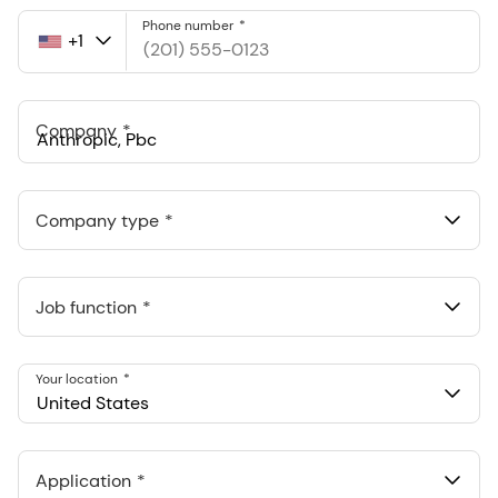
Phone number
+1
United
States
+1
Company
Anthropic, PBC
548 Market St Pmb 90375, San Francisco, California, US
Company type
Job function
Your location
United States
Application