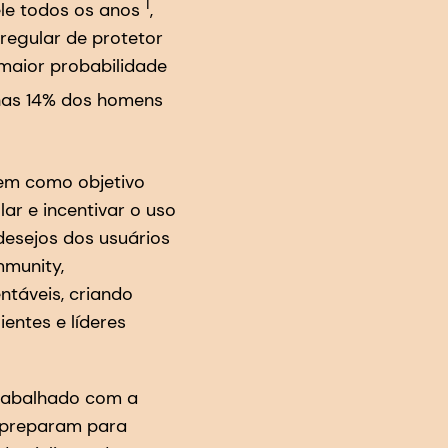
1
ele todos os anos
,
regular de protetor
maior probabilidade
enas 14% dos homens
tem como objetivo
ar e incentivar o uso
desejos dos usuários
mmunity,
ntáveis, criando
entes e líderes
trabalhado com a
e preparam para