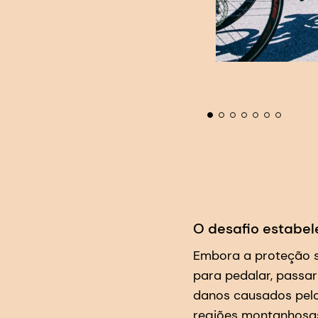
O desafio estabel
Embora a proteção s
para pedalar, passa
danos causados pelo
regiões montanhosas