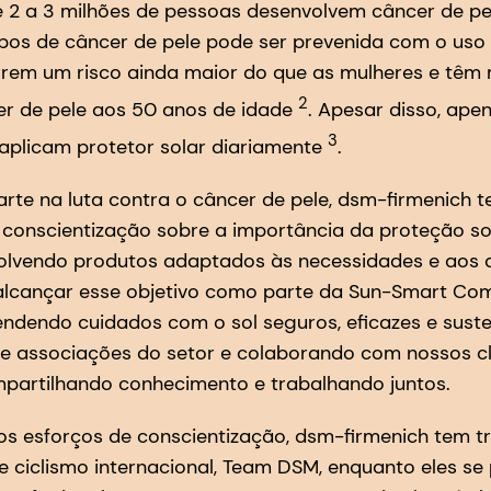
 2 a 3 milhões de pessoas desenvolvem câncer de p
pos de câncer de pele pode ser prevenida com o uso 
rrem um risco ainda maior do que as mulheres e têm 
2
er de pele aos 50 anos de idade
. Apesar disso, ap
3
aplicam protetor solar diariamente
.
arte na luta contra o câncer de pele, dsm-firmenich 
conscientização sobre a importância da proteção sol
volvendo produtos adaptados às necessidades e aos 
 alcançar esse objetivo como parte da Sun-Smart Co
ndendo cuidados com o sol seguros, eficazes e suste
e associações do setor e colaborando com nossos cli
partilhando conhecimento e trabalhando juntos.
s esforços de conscientização, dsm-firmenich tem 
de ciclismo internacional, Team DSM, enquanto eles s