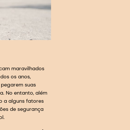
ficam maravilhados
odos os anos,
de pegarem suas
a. No entanto, além
o a alguns fatores
ções de segurança
l.