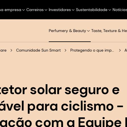
sa empresa
Carreiras
Investidores
Sustentabilidade
Notícia
Perfumery & Beauty
Taste, Texture & He
Care
Comunidade Sun Smart
Protegendo o que importa
A
etor solar seguro e
ável para ciclismo -
ração com a Equipe