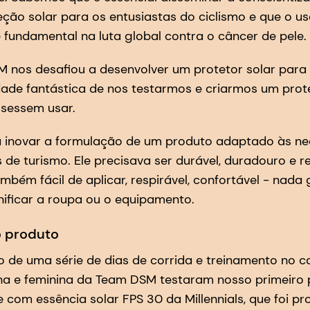
ção solar para os entusiastas do ciclismo e que o us
é fundamental na luta global contra o câncer de pele.
nos desafiou a desenvolver um protetor solar para e
de fantástica de nos testarmos e criarmos um prote
isessem usar.
a inovar a formulação de um produto adaptado às n
is de turismo. Ele precisava ser durável, duradouro e r
mbém fácil de aplicar, respirável, confortável - nada
ificar a roupa ou o equipamento.
o produto
go de uma série de dias de corrida e treinamento no c
na e feminina da Team DSM testaram nosso primeiro p
com essência solar FPS 30 da Millennials, que foi pro