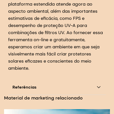
plataforma estendida atende agora ao
aspecto ambiental, além das importantes
estimativas de eficácia, como FPS e
desempenho de proteção UV-A para
combinações de filtros UV. Ao fornecer essa
ferramenta on-line e gratuitamente,
esperamos criar um ambiente em que seja
visivelmente mais fácil criar protetores
solares eficazes e conscientes do meio
ambiente.
Referências
Material de marketing relacionado
Kunze, G. et al. A Novel, Benchmark-Centered,
Eco-Impact Rating System for Sunscreens and
Sunscreen Formulation Design, Front. Environ. Sci.