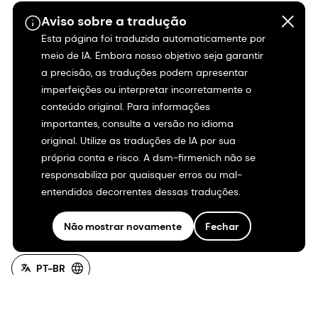
Aviso sobre a tradução
Shares & ADRs
Por que trabalhar na
Esta página foi traduzida automaticamente por
dsm-firmenich?
Informações históricas
meio de IA. Embora nosso objetivo seja garantir
Empregos na dsm-
a precisão, as traduções podem apresentar
Nossa empresa
imperfeições ou interpretar incorretamente o
firmenich
conteúdo original. Para informações
Histórias de carreira
importantes, consulte a versão no idioma
original. Utilize as traduções de IA por sua
Inclusão e
própria conta e risco. A dsm-firmenich não se
pertencimento
responsabiliza por quaisquer erros ou mal-
entendidos decorrentes dessas traduções.
Início da carreira
Não mostrar novamente
Fechar
PT-BR