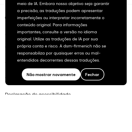
meio de IA. Embora nosso objetivo seja garantir
a precisão, as traduções podem apresentar
©2026 dsm-firmenich. Todos os direitos reservados.
imperfeições ou interpretar incorretamente o
conteúdo original. Para informações
importantes, consulte a versão no idioma
Aviso de privacidade
original. Utilize as traduções de IA por sua
própria conta e risco. A dsm-firmenich não se
Termos de uso
responsabiliza por quaisquer erros ou mal-
entendidos decorrentes dessas traduções.
Termos e condições
Não mostrar novamente
Fechar
Transparência na Califórnia
Declaração de acessibilidade
Informações legais
Mapa do site