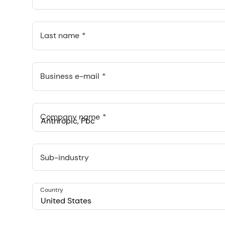
Last name
Business e-mail
Company name
Anthropic, PBC
548 Market St Pmb 90375, San Francisco, California, US
Sub-industry
Country
United States