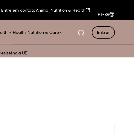
s
Entre em contato
Animal Nutrition & Health
PT-BR
alth
Health, Nutrition & Care
Entrar
resistência UE