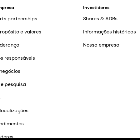
mpresa
Investidores
rts partnerships
Shares & ADRs
ropósito e valores
Informações históricas
iderança
Nossa empresa
s responsáveis
negócios
 e pesquisa
s
localizações
ndimentos
edores