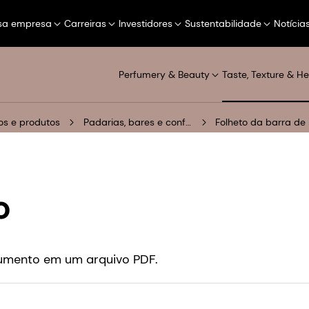
sa empresa
Carreiras
Investidores
Sustentabilidade
Notícia
Perfumery & Beauty
Taste, Texture & He
s e produtos
Padarias, bares e confeitarias
Folheto da barra de 
o
cumento em um arquivo PDF.