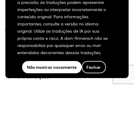
a precisão, as traduções podem apresentar
imperfeições ou interpretar incorretamente o
conteúdo original. Para informações
importantes, consulte a versão no idioma
©2026 dsm-firmenich. Todos os direitos reservados.
original. Utilize as traduções de IA por sua
própria conta e risco. A dsm-firmenich não se
Aviso de privacidade
responsabiliza por quaisquer erros ou mal-
entendidos decorrentes dessas traduções.
Termos de uso
Não mostrar novamente
Fechar
Termos e condições
Transparência na Califórnia
Declaração de acessibilidade
Informações legais