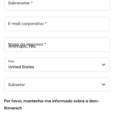
Sobrenome
E-mail corporativo
Nome da empresa
Anthropic, PBC
País
548 Market St Pmb 90375, San Francisco, California, US
United States
Subsetor
Por favor, mantenha-me informado sobre a dsm-
firmenich