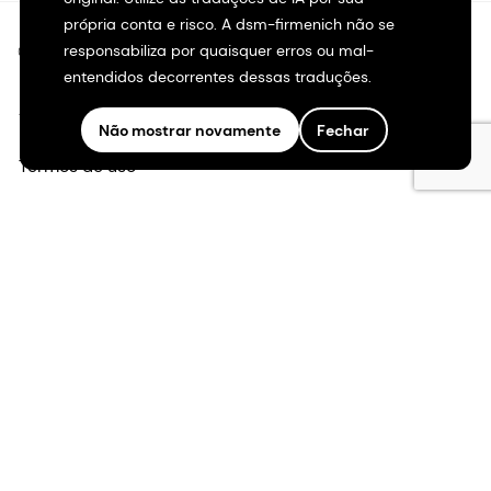
própria conta e risco. A dsm-firmenich não se
responsabiliza por quaisquer erros ou mal-
©2026 dsm-firmenich. Todos os direitos reservados.
entendidos decorrentes dessas traduções.
Aviso de privacidade
Não mostrar novamente
Fechar
Termos de uso
Termos e condições
Transparência na Califórnia
Declaração de acessibilidade
Informações legais
Mapa do site