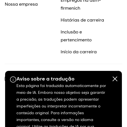
Empregos na dsm-
Nossa empresa
firmenich
Histórias de carreira
Inclusão e
pertencimento
Início da carreira
Aviso sobre a tradução
PT-BR
Esta página foi traduzida automaticamente por
meio de IA. Embora nosso objetivo seja garantir
a precisão, as traduções podem apresentar
imperfeições ou interpretar incorretamente o
conteúdo original. Para informações
importantes, consulte a versão no idioma
original. Utilize as traduções de IA por sua