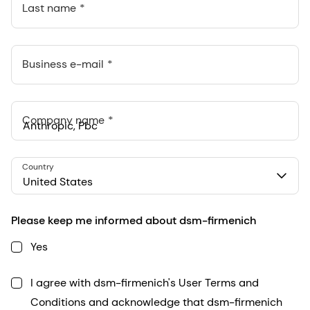
Last name
Business e-mail
Company name
Anthropic, PBC
Country
548 Market St Pmb 90375, San Francisco, California, US
United States
Please keep me informed about dsm-firmenich
Yes
I agree with dsm-firmenich's User Terms and
Conditions and acknowledge that dsm-firmenich