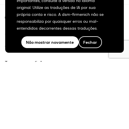
importantes, consulte a versão no idioma
original. Utilize as traduções de IA por sua
própria conta e risco. A dsm-firmenich não se
©2026 dsm-firmenich. Todos os direitos reservados.
responsabiliza por quaisquer erros ou mal-
entendidos decorrentes dessas traduções.
Aviso de privacidade
Não mostrar novamente
Fechar
Termos de uso
Termos e condições
Transparência na Califórnia
Declaração de acessibilidade
Informações legais
Mapa do site