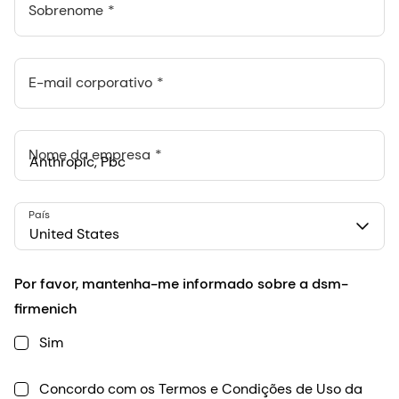
Sobrenome
E-mail corporativo
Nome da empresa
Anthropic, PBC
País
548 Market St Pmb 90375, San Francisco, California, US
United States
Por favor, mantenha-me informado sobre a dsm-
firmenich
Sim
Concordo com os Termos e Condições de Uso da