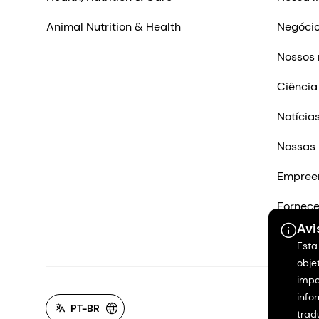
Animal Nutrition & Health
Negócio
Nossos 
Ciência
Notícia
Nossas 
Empree
Fornec
Avi
Entre e
Esta
obje
impe
info
PT-BR
trad