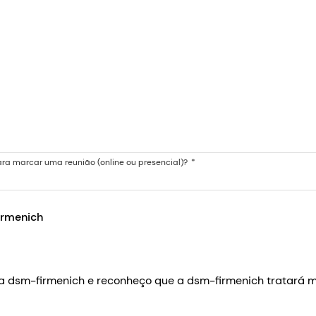
ra marcar uma reunião (online ou presencial)?
irmenich
 dsm-firmenich e reconheço que a dsm-firmenich tratará me