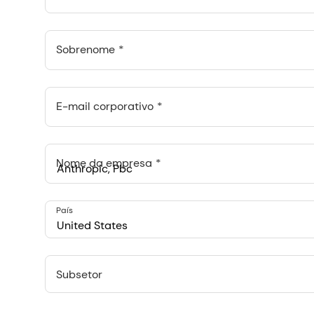
Sobrenome
E-mail corporativo
Nome da empresa
Anthropic, PBC
País
548 Market St Pmb 90375, San Francisco, California, US
United States
Subsetor