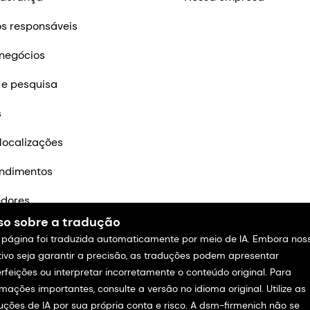
s responsáveis
negócios
 e pesquisa
s
localizações
ndimentos
edores
so sobre a tradução
m contato
 página foi traduzida automaticamente por meio de IA. Embora nos
tivo seja garantir a precisão, as traduções podem apresentar
rfeições ou interpretar incorretamente o conteúdo original. Para
rmações importantes, consulte a versão no idioma original. Utilize as
uções de IA por sua própria conta e risco. A dsm-firmenich não se