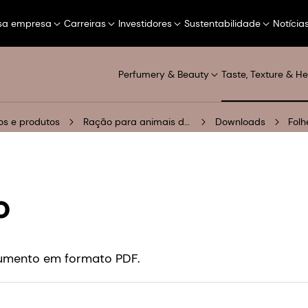
sa empresa
Carreiras
Investidores
Sustentabilidade
Notícia
Perfumery & Beauty
Taste, Texture & He
s e produtos
Ração para animais de estimação
Downloads
Folh
o
cumento em formato PDF.