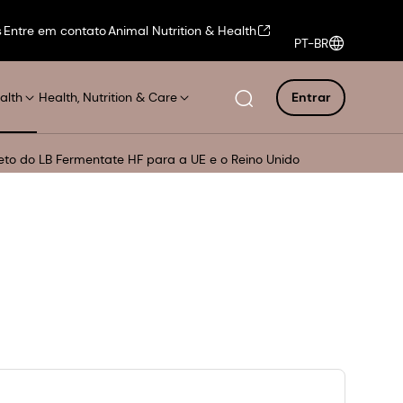
s
Entre em contato
Animal Nutrition & Health
PT-BR
alth
Health, Nutrition & Care
Entrar
eto do LB Fermentate HF para a UE e o Reino Unido