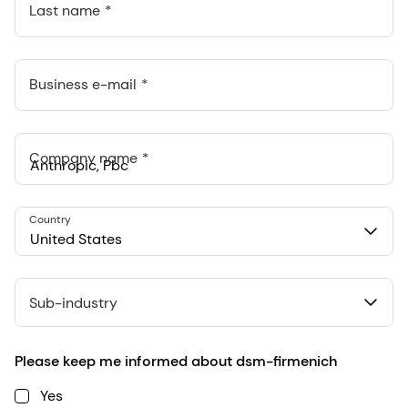
Last name
Business e-mail
Company name
Anthropic, PBC
Country
548 Market St Pmb 90375, San Francisco, California, US
United States
Sub-industry
Please keep me informed about dsm-firmenich
Yes