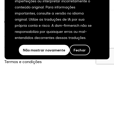
imperfeições ou interpretar incorretamente o
conteúdo original. Para informações
importantes, consulte a versão no idioma
original. Utilize as traduções de IA por sua
©2026 dsm-firmenich. Todos os direitos reservados.
própria conta e risco. A dsm-firmenich não se
responsabiliza por quaisquer erros ou mal-
Aviso de privacidade
entendidos decorrentes dessas traduções.
Termos de uso
Não mostrar novamente
Fechar
Termos e condições
Transparência na Califórnia
Declaração de acessibilidade
Informações legais