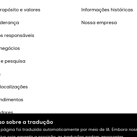
ropósito e valores
Informações históricas
iderança
Nossa empresa
s responsáveis
negócios
 e pesquisa
s
localizações
ndimentos
edores
so sobre a tradução
m contato
 página foi traduzida automaticamente por meio de IA. Embora nos
tivo seja garantir a precisão, as traduções podem apresentar