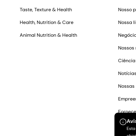
Taste, Texture & Health
Nosso p
Health, Nutrition & Care
Nossa l
Animal Nutrition & Health
Negócio
Nossos 
Ciência
Notícia
Nossas 
Empree
Fornec
Avi
Entre e
Esta
obje