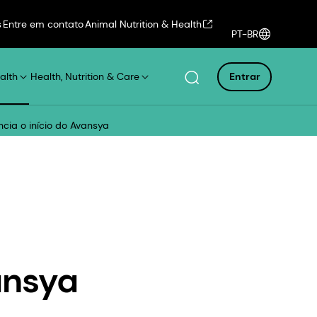
s
Entre em contato
Animal Nutrition & Health
PT-BR
alth
Health, Nutrition & Care
Entrar
cia o início do Avansya
ansya