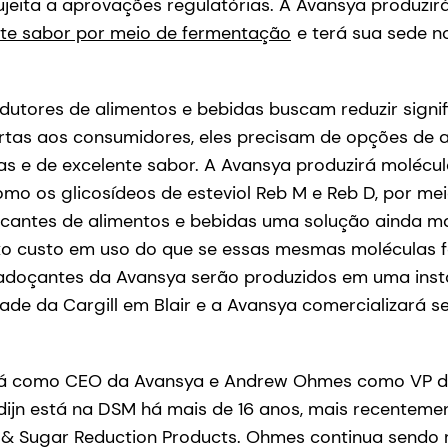
jeita a aprovações regulatórias. A Avansya produzir
ente sabor por meio de fermentação
e terá sua sede 
dutores de alimentos e bebidas buscam reduzir signi
ertas aos consumidores, eles precisam de opções de
orias e de excelente sabor. A Avansya produzirá moléc
mo os glicosídeos de esteviol Reb M e Reb D, por me
icantes de alimentos e bebidas uma solução ainda ma
ixo custo em uso do que se essas mesmas moléculas 
s adoçantes da Avansya serão produzidos em uma ins
de da Cargill em Blair e a Avansya comercializará 
rá como CEO da Avansya e Andrew Ohmes como VP de
ijn está na DSM há mais de 16 anos, mais recenteme
a & Sugar Reduction Products. Ohmes continua sendo 