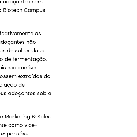
á
adoçantes sem
no Biotech Campus
ficativamente as
 adoçantes não
ulas de sabor doce
io de fermentação,
is escalonável,
fossem extraídas da
talação de
seus adoçantes sob a
 Marketing & Sales.
nte como vice-
responsável