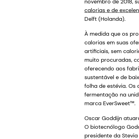
novembro de 2018, su
calorias e de excel
Delft (Holanda).
À medida que os pro
calorias em suas of
artificiais, sem cal
muito procuradas, co
oferecendo aos fabr
sustentável e de ba
folha de estévia. O
fermentação na unida
marca EverSweet™.
Oscar Goddijn atua
O biotecnólogo Godd
presidente da Stevi