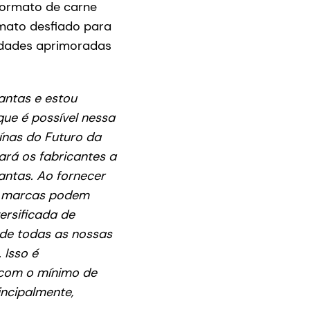
 formato de carne
mato desfiado para
edades aprimoradas
antas e estou
que é possível nessa
ínas do Futuro da
ará os fabricantes a
lantas. Ao fornecer
as marcas podem
ersificada de
 de todas as nossas
 Isso é
 com o mínimo de
incipalmente,