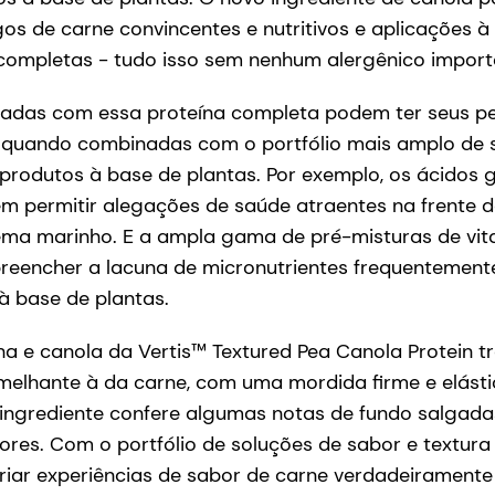
s de carne convincentes e nutritivos e aplicações à
completas - tudo isso sem nenhum alergênico import
adas com essa proteína completa podem ter seus perf
 quando combinadas com o portfólio mais amplo de
 produtos à base de plantas. Por exemplo, os ácidos
m permitir alegações de saúde atraentes na frente
ema marinho. E a ampla gama de pré-misturas de vit
reencher a lacuna de micronutrientes frequentement
à base de plantas.
lha e canola da Vertis™ Textured Pea Canola Protein 
emelhante à da carne, com uma mordida firme e elás
 ingrediente confere algumas notas de fundo salgad
res. Com o portfólio de soluções de sabor e textura
riar experiências de sabor de carne verdadeiramente