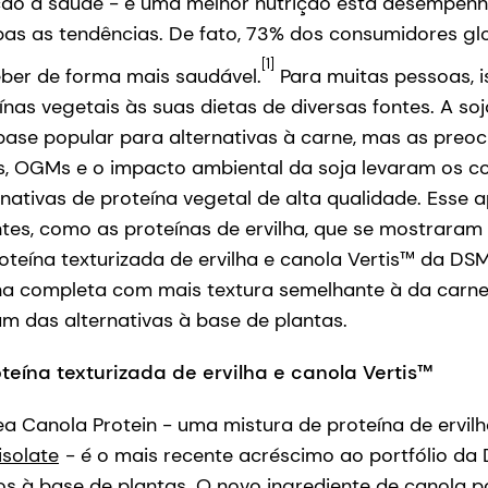
ão à saúde - e uma melhor nutrição está desempen
s as tendências. De fato, 73% dos consumidores gl
[1]
ber de forma mais saudável.
Para muitas pessoas, is
ínas vegetais às suas dietas de diversas fontes. A soj
ase popular para alternativas à carne, mas as pre
s, OGMs e o impacto ambiental da soja levaram os c
rnativas de proteína vegetal de alta qualidade. Esse 
tes, como as proteínas de ervilha, que se mostraram 
oteína texturizada de ervilha e canola Vertis™ da DSM
na completa com mais textura semelhante à da carne
m das alternativas à base de plantas.
eína texturizada de ervilha e canola Vertis™
ea Canola Protein - uma mistura de proteína de ervil
isolate
- é o mais recente acréscimo ao portfólio da
s à base de plantas. O novo ingrediente de canola po