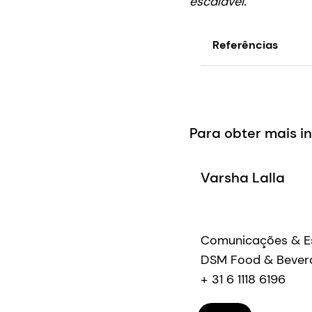
escalável."
Referências
FMCG Gurus, 2022 
https://www.dsm.c
consumers-are-look
Para obter mais 
Varsha Lalla
Comunicações & Es
DSM Food & Bever
+ 31 6 1118 6196