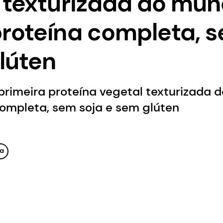
 texturizada do mu
roteína completa, s
lúten
primeira proteína vegetal texturizada 
ompleta, sem soja e sem glúten
a