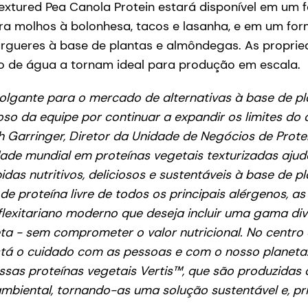
 Textured Pea Canola Protein estará disponível em um
a molhos à bolonhesa, tacos e lasanha, e em um for
gueres à base de plantas e almôndegas. As propri
ão de água a tornam ideal para produção em escala.
gante para o mercado de alternativas à base de pl
oso da equipe por continuar a expandir os limites do 
h Garringer, Diretor da Unidade de Negócios de Prote
dade mundial em proteínas vegetais texturizadas ajud
idas nutritivos, deliciosos e sustentáveis à base de p
e proteína livre de todos os principais alérgenos, 
flexitariano moderno que deseja incluir uma gama div
ta - sem comprometer o valor nutricional. No centro
stá o cuidado com as pessoas e com o nosso planeta.
ssas proteínas vegetais Vertis™, que são produzidas
mbiental, tornando-as uma solução sustentável e, pr