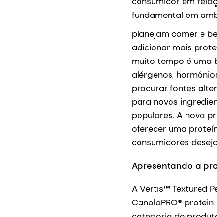
consumidor em relaç
fundamental em amba
planejam comer e be
adicionar mais prote
muito tempo é uma b
alérgenos, hormônio
procurar fontes alte
para novos ingredien
populares. A nova pr
oferecer uma proteí
consumidores deseja
Apresentando a prot
A Vertis™ Textured P
CanolaPRO® protein 
categoria de produto