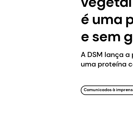
vegetal
é uma p
e sem g
A DSM lança a 
uma proteína c
Comunicados à imprens