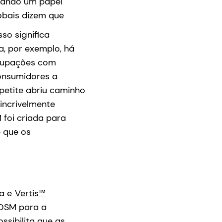
hando um papel
obais dizem que
so significa
a, por exemplo, há
ocupações com
onsumidores a
apetite abriu caminho
incrivelmente
 foi criada para
 que os
ha e
Vertis™
 DSM para a
ssibilita que as