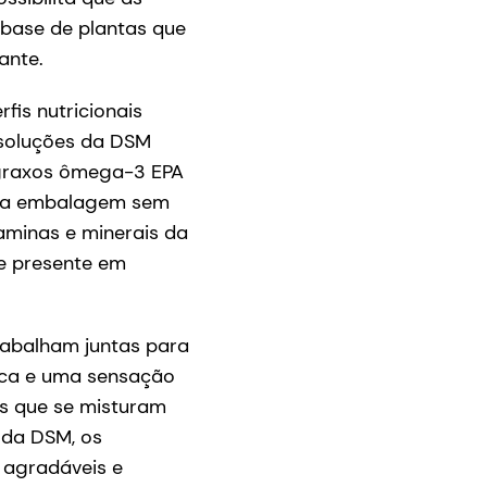
 base de plantas que
ante.
is nutricionais
 soluções da DSM
 graxos ômega-3 EPA
 da embalagem sem
aminas e minerais da
e presente em
trabalham juntas para
tica e uma sensação
as que se misturam
 da DSM, os
 agradáveis e