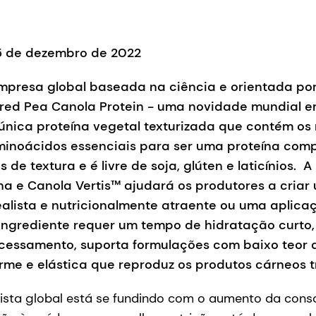
, 5 de dezembro de 2022
mpresa global baseada na ciência e orientada por
ured Pea Canola Protein - uma novidade mundial e
única proteína vegetal texturizada que contém os 
minoácidos essenciais para ser uma proteína comp
s de textura e é livre de soja, glúten e laticínios. A
lha e Canola Vertis™ ajudará os produtores a criar
ealista e nutricionalmente atraente ou uma aplica
 ingrediente requer um tempo de hidratação curto
essamento, suporta formulações com baixo teor d
me e elástica que reproduz os produtos cárneos t
rista global está se fundindo com o aumento da cons