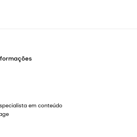
[para informações sobre a DSM, retiradas desta página
om/food-beverage/en_US/insights/insights/consumer-insigh
ing-to-enjoy-it-all.html]
informações
pecialista em conteúdo
age