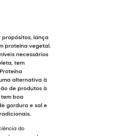
 propósitos, lança
m proteína vegetal.
níveis necessários
leta, tem
 Proteína
 uma alternativa à
ção de produtos à
, tem boa
e gordura e sal e
radicionais.
ciência do