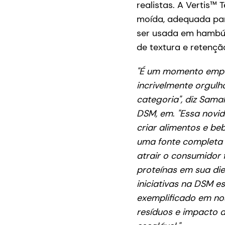
realistas. A Vertis™
moída, adequada par
ser usada em hambúr
de textura e retenç
"É um momento empol
incrivelmente orgulh
categoria", diz Sama
DSM, em
.
"Essa novi
criar alimentos e beb
uma fonte completa d
atrair o consumidor 
proteínas em sua die
iniciativas na DSM e
exemplificado em no
resíduos e impacto a