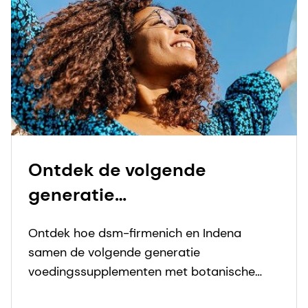
Ontdek de volgende
generatie
voedingssupplementen van
Ontdek hoe dsm-firmenich en Indena
dsm-firmenich en Indena
samen de volgende generatie
voedingssupplementen met botanische
extracten creëren.