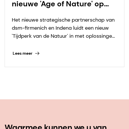
nieuwe 'Age of Nature' op
basis van botanische
Het nieuwe strategische partnerschap van
ingrediënten komt eraan
dsm-firmenich en Indena luidt een nieuw
'Tijdperk van de Natuur' in met oplossingen
van botanische ingrediënten die voldoen
aan de gezondheidsbehoeften van de
Lees meer
mens.
Waarmee kunnen we u van