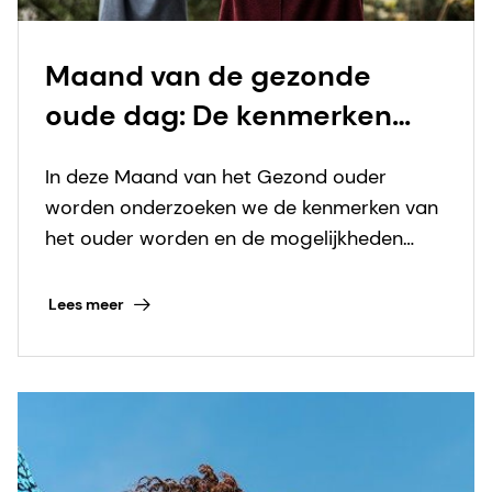
Maand van de gezonde
oude dag: De kenmerken
van veroudering aanpakken
In deze Maand van het Gezond ouder
met voedingsoplossingen
worden onderzoeken we de kenmerken van
het ouder worden en de mogelijkheden
voor voedingsoplossingen om mensen te
helpen langer en beter te leven.
Lees meer