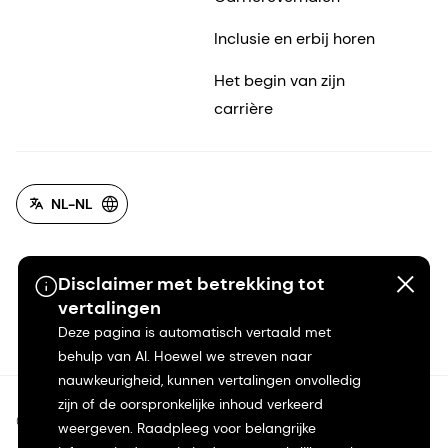
Inclusie en erbij horen
Het begin van zijn
carrière
NL-NL
Disclaimer met betrekking tot
vertalingen
Deze pagina is automatisch vertaald met
behulp van AI. Hoewel we streven naar
nauwkeurigheid, kunnen vertalingen onvolledig
zijn of de oorspronkelijke inhoud verkeerd
©2026 dsm-firmenich. Alle rechten voorbehouden.
weergeven. Raadpleeg voor belangrijke