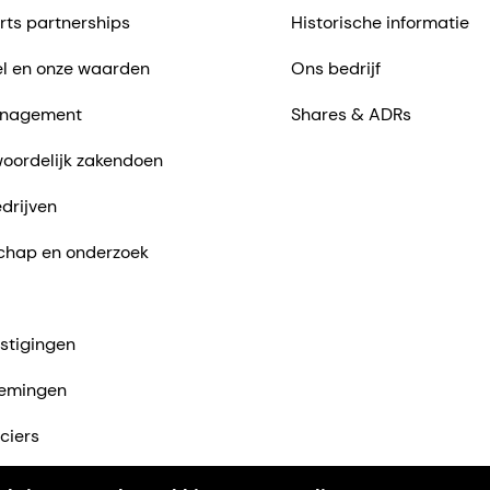
rts partnerships
Historische informatie
l en onze waarden
Ons bedrijf
nagement
Shares & ADRs
oordelijk zakendoen
drijven
chap en onderzoek
stigingen
emingen
ciers
ntact met ons op