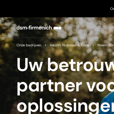
On
Onze bedrijven
Health, Nutrition & Care
Neem con
Uw betrou
partner vo
oplossinge