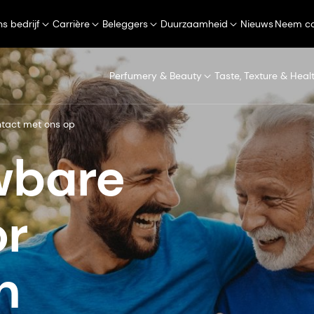
s bedrijf
Carrière
Beleggers
Duurzaamheid
Nieuws
Neem co
Perfumery & Beauty
Taste, Texture & Heal
tact met ons op
wbare
or
n