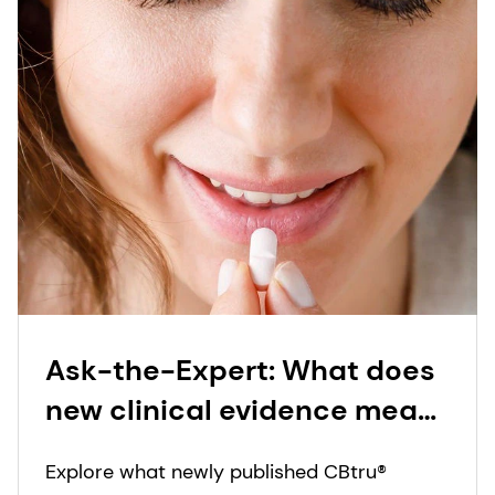
Ask-the-Expert: What does
new clinical evidence mean
for CBtru® and oral solid
Explore what newly published CBtru®
drug delivery?