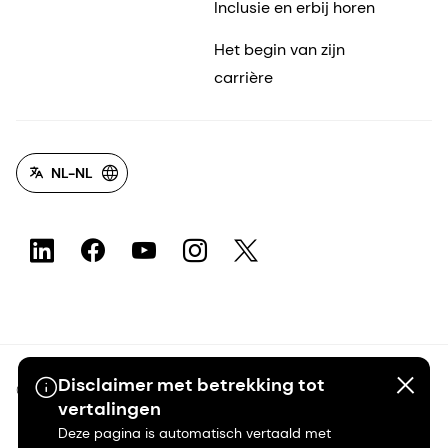
Inclusie en erbij horen
Het begin van zijn
carrière
NL-NL
Disclaimer met betrekking tot
©2026 dsm-firmenich. Alle rechten voorbehouden.
vertalingen
Deze pagina is automatisch vertaald met
Privacyverklaring