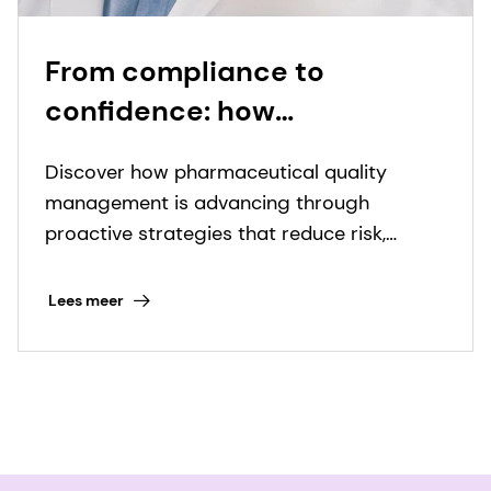
From compliance to
confidence: how
pharmaceutical quality
Discover how pharmaceutical quality
management is evolving
management is advancing through
proactive strategies that reduce risk,
improve visibility, and support compliance.
Lees meer