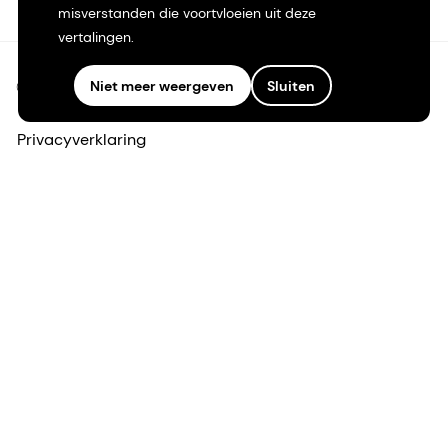
misverstanden die voortvloeien uit deze
vertalingen.
Niet meer weergeven
Sluiten
©2026 dsm-firmenich. Alle rechten voorbehouden.
Privacyverklaring
Gebruiksvoorwaarden
Algemene voorwaarden
Californië Transparantie
Toegankelijkheidsverklaring
Juridische informatie