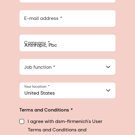
E-mail address
Company
Anthropic, PBC
548 Market St Pmb 90375, San Francisco, California, US
Job function
Your location
United States
Terms and Conditions
I agree with dsm-firmenich's User
Terms and Conditions and