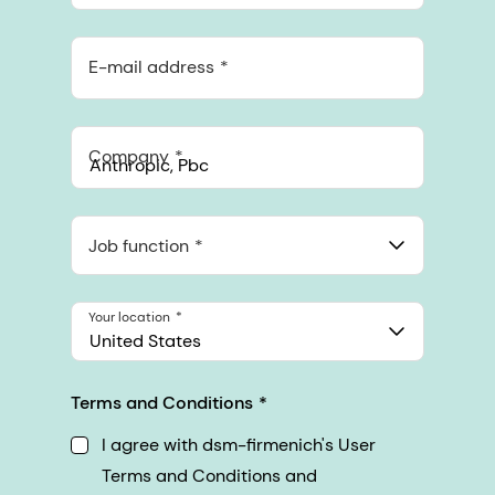
E-mail address
Company
Anthropic, PBC
548 Market St Pmb 90375, San Francisco, California, US
Job function
Your location
United States
Terms and Conditions
I agree with dsm-firmenich's User
Terms and Conditions and