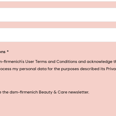
5, San Francisco, California, US
ons
sm-firmenich's User Terms and Conditions and acknowledge 
process my personal data for the purposes described its Priva
eive the dsm-firmenich Beauty & Care newsletter.