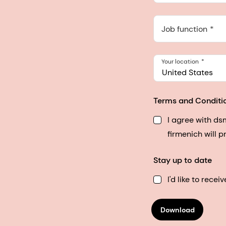
Anthropic, PBC
548 Market St Pmb 9037
Job function
Your location
United States
Terms and Conditi
I agree with d
firmenich will 
Stay up to date
I'd like to rec
Download