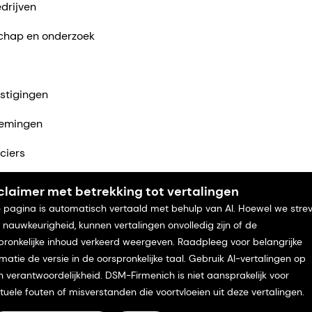
drijven
chap en onderzoek
stigingen
emingen
ciers
ntact met ons op
claimer met betrekking tot vertalingen
 pagina is automatisch vertaald met behulp van AI. Hoewel we stre
 nauwkeurigheid, kunnen vertalingen onvolledig zijn of de
pronkelijke inhoud verkeerd weergeven. Raadpleeg voor belangrijke
rmatie de versie in de oorspronkelijke taal. Gebruik AI-vertalingen op
n verantwoordelijkheid. DSM-Firmenich is niet aansprakelijk voor
tuele fouten of misverstanden die voortvloeien uit deze vertalingen.