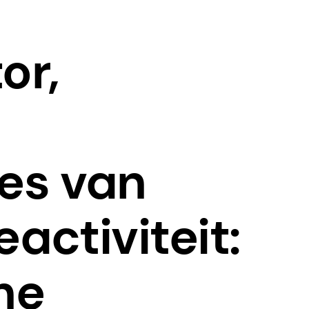
or,
pes van
activiteit:
he