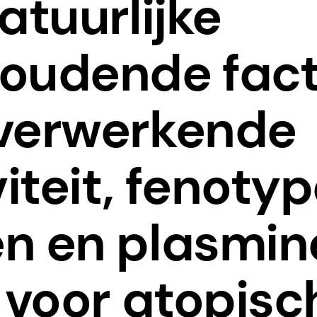
atuurlijke
oudende fact
verwerkende
teit, fenoty
 en plasmine
 voor atopisc