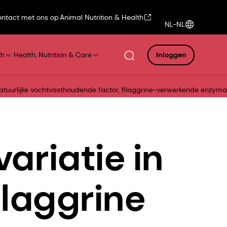
ntact met ons op
Animal Nutrition & Health
NL-NL
th
Health, Nutrition & Care
Inloggen
natuurlijke vochtvasthoudende factor, ﬁlaggrine-verwerkende enzymact
ariatie in
ﬁlaggrine