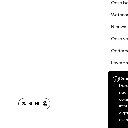
Onze be
Wetens
Nieuws
Onze ve
Ondern
Leveran
Neem co
Dis
Deze
naar
oors
NL-NL
info
eige
even