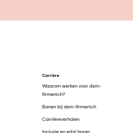
Carrière
Waarom werken voor dsm-
firmenich?
Banen bij dsm-firmenich
Carrièreverhalen
Inclusie en erbij horen