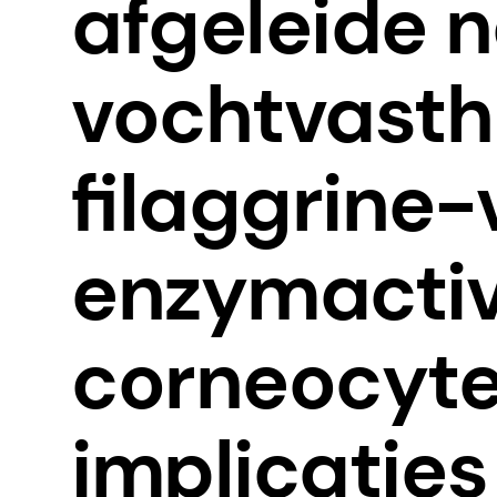
afgeleide n
vochtvasth
ﬁlaggrine-
enzymactivi
corneocyten
implicaties