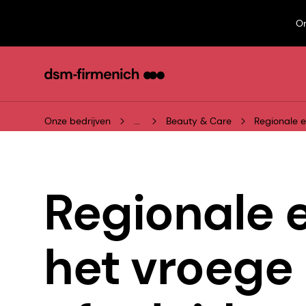
On
Onze bedrijven
...
Beauty & Care
Regionale e
Regionale e
het vroege 