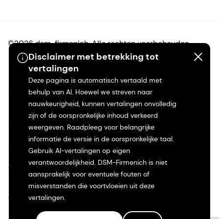
©2026 dsm-firmenich. Alle rechten voorbehouden.
Disclaimer met betrekking tot
vertalingen
Privacyverklaring
Deze pagina is automatisch vertaald met
behulp van AI. Hoewel we streven naar
Gebruiksvoorwaarden
nauwkeurigheid, kunnen vertalingen onvolledig
zijn of de oorspronkelijke inhoud verkeerd
Algemene voorwaarden
weergeven. Raadpleeg voor belangrijke
informatie de versie in de oorspronkelijke taal.
Californië Transparantie
Gebruik AI-vertalingen op eigen
verantwoordelijkheid. DSM-Firmenich is niet
Toegankelijkheidsverklaring
aansprakelijk voor eventuele fouten of
misverstanden die voortvloeien uit deze
Juridische informatie
vertalingen.