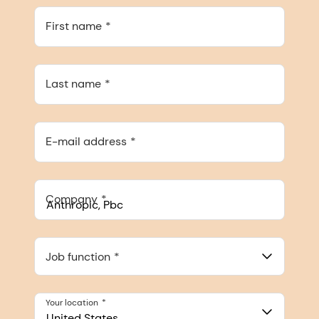
First name
Last name
E-mail address
Company
Anthropic, PBC
548 Market St Pmb 90375, San Francisco, California, US
Job function
Your location
United States