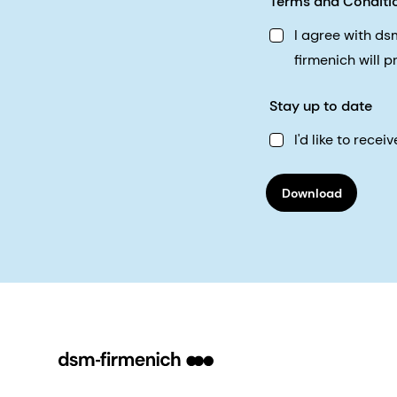
Terms and Conditi
I agree with d
firmenich will 
Stay up to date
I'd like to rec
Download