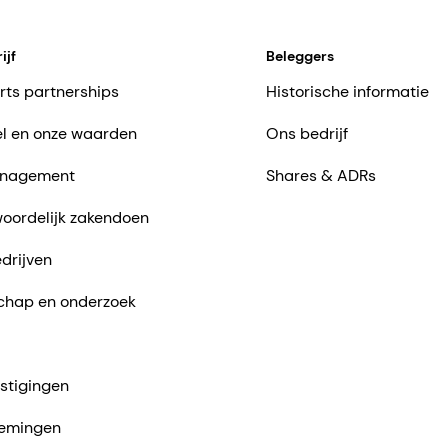
ijf
Beleggers
rts partnerships
Historische informatie
l en onze waarden
Ons bedrijf
nagement
Shares & ADRs
oordelijk zakendoen
drijven
chap en onderzoek
stigingen
emingen