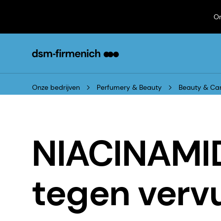
On
Onze bedrijven
Perfumery & Beauty
Beauty & Ca
NIACINAMI
tegen vervu