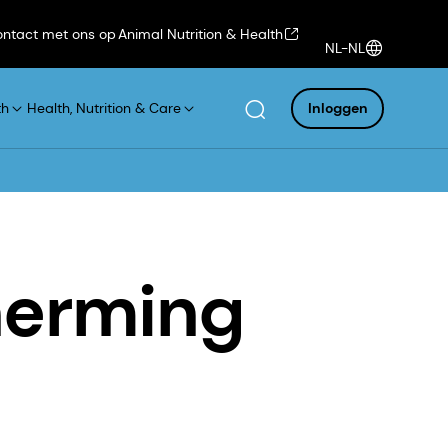
ntact met ons op
Animal Nutrition & Health
NL-NL
th
Health, Nutrition & Care
Inloggen
herming