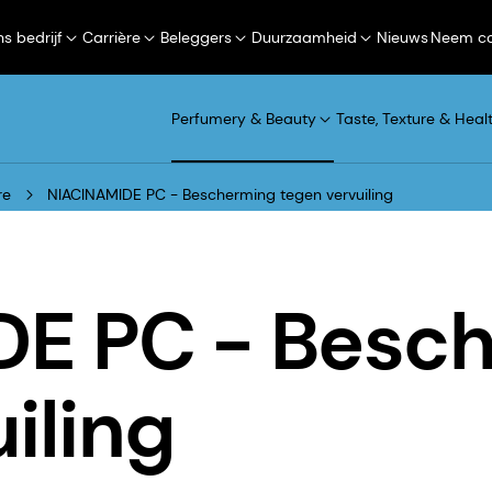
s bedrijf
Carrière
Beleggers
Duurzaamheid
Nieuws
Neem co
Perfumery & Beauty
Taste, Texture & Heal
re
NIACINAMIDE PC - Bescherming tegen vervuiling
DE PC - Besc
iling