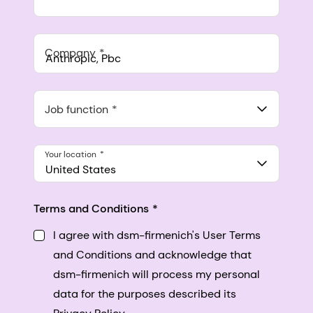
Company
Anthropic, PBC
548 Market St Pmb 90375, San Francisco, California, US
Job function
Your location
United States
Terms and Conditions
I agree with dsm-firmenich's User Terms
and Conditions and acknowledge that
dsm-firmenich will process my personal
data for the purposes described its