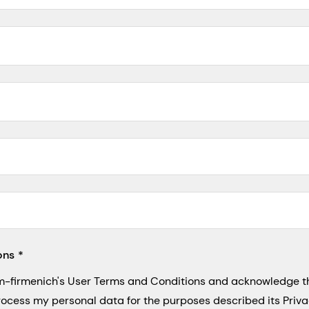
5, San Francisco, California, US
ons
sm-firmenich's User Terms and Conditions and acknowledge 
process my personal data for the purposes described its Priva