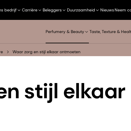
s bedrijf
Carrière
Beleggers
Duurzaamheid
Nieuws
Neem co
Perfumery & Beauty
Taste, Texture & Heal
re
Waar zorg en stijl elkaar ontmoeten
n stijl elkaa