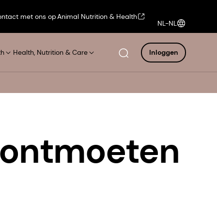
ntact met ons op
Animal Nutrition & Health
NL-NL
th
Health, Nutrition & Care
Inloggen
r ontmoeten