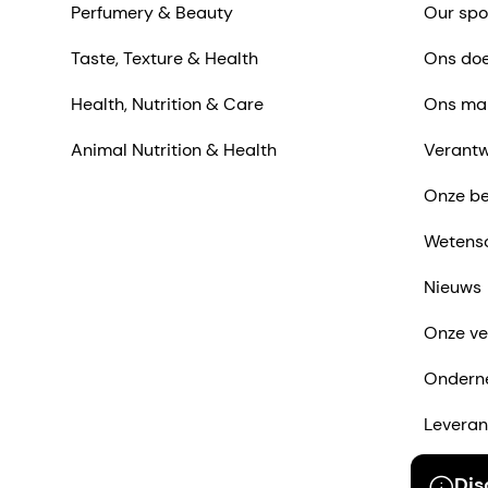
Perfumery & Beauty
Our spo
Taste, Texture & Health
Ons doe
Health, Nutrition & Care
Ons ma
Animal Nutrition & Health
Verantw
Onze be
Wetens
Nieuws
Onze ve
Ondern
Leveran
Neem co
Dis