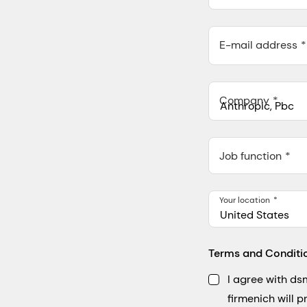
E-mail address
Company
Anthropic, PBC
548 Market St Pmb 9037
Job function
Your location
United States
Terms and Conditi
I agree with d
firmenich will 