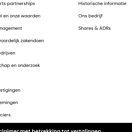
rts partnerships
Historische informatie
l en onze waarden
Ons bedrijf
nagement
Shares & ADRs
oordelijk zakendoen
drijven
chap en onderzoek
stigingen
emingen
ciers
ntact met ons op
claimer met betrekking tot vertalingen