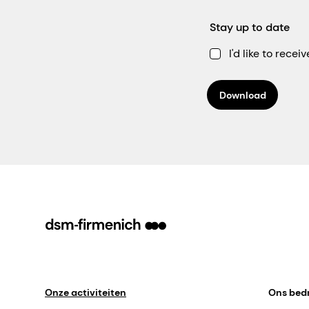
Stay up to date
I'd like to rec
Download
Onze activiteiten
Ons bedr