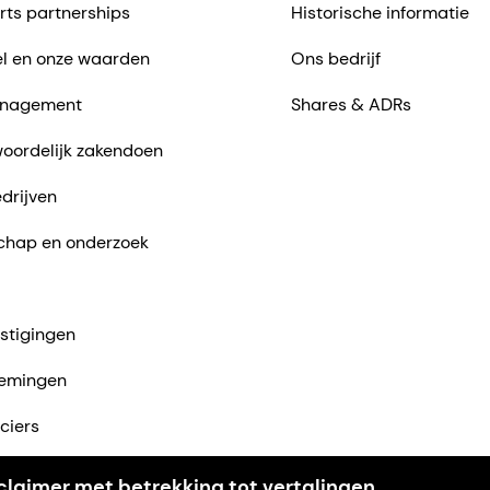
rts partnerships
Historische informatie
l en onze waarden
Ons bedrijf
nagement
Shares & ADRs
oordelijk zakendoen
drijven
chap en onderzoek
stigingen
emingen
ciers
ntact met ons op
claimer met betrekking tot vertalingen