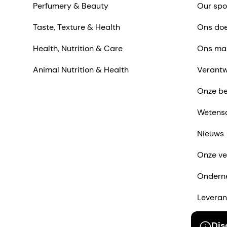
Perfumery & Beauty
Our spo
Taste, Texture & Health
Ons doe
Health, Nutrition & Care
Ons ma
Animal Nutrition & Health
Verantw
Onze be
Wetens
Nieuws
Onze ve
Ondern
Leveran
Neem co
Dis