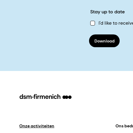
Stay up to date
I'd like to rec
Download
Onze activiteiten
Ons bedr