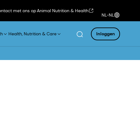
ntact met ons op
Animal Nutrition & Health
NL-NL
th
Health, Nutrition & Care
Inloggen