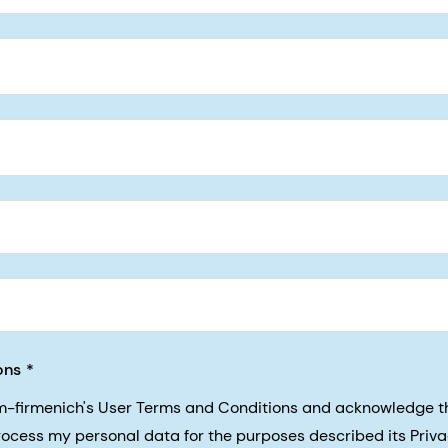
5, San Francisco, California, US
ons
sm-firmenich's User Terms and Conditions and acknowledge 
process my personal data for the purposes described its Priva