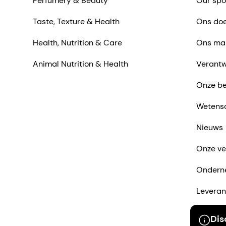
Perfumery & Beauty
Our spo
Taste, Texture & Health
Ons doe
Health, Nutrition & Care
Ons ma
Animal Nutrition & Health
Verantw
Onze be
Wetens
Nieuws
Onze ve
Ondern
Leveran
Neem co
Dis