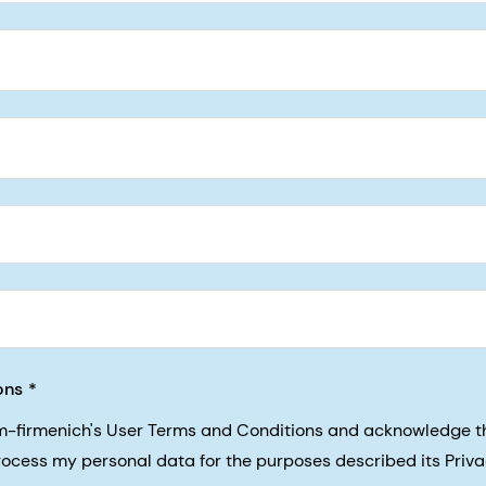
5, San Francisco, California, US
ons
sm-firmenich's User Terms and Conditions and acknowledge 
process my personal data for the purposes described its Priva