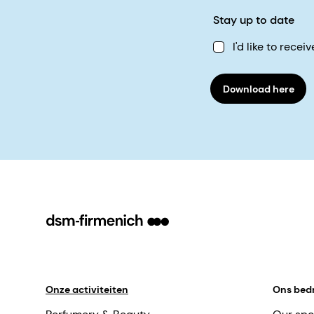
Stay up to date
I'd like to rec
Download here
Onze activiteiten
Ons bedr