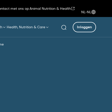
ntact met ons op
Animal Nutrition & Health
NL-NL
th
Health, Nutrition & Care
Inloggen
ème