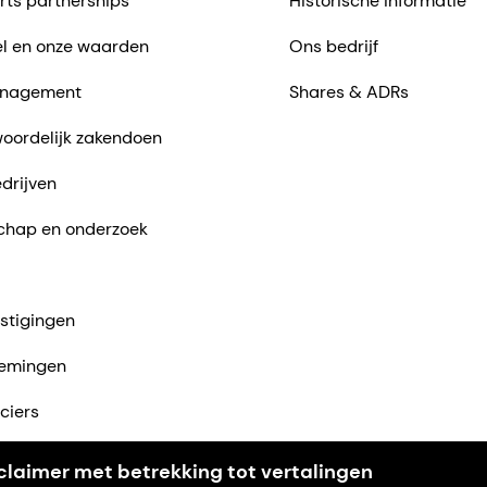
rts partnerships
Historische informatie
l en onze waarden
Ons bedrijf
nagement
Shares & ADRs
oordelijk zakendoen
drijven
chap en onderzoek
stigingen
emingen
ciers
ntact met ons op
claimer met betrekking tot vertalingen