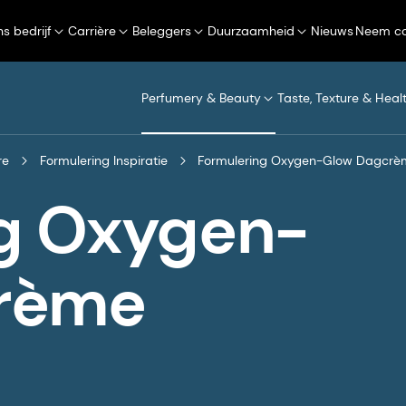
s bedrijf
Carrière
Beleggers
Duurzaamheid
Nieuws
Neem co
Perfumery & Beauty
Taste, Texture & Heal
re
Formulering Inspiratie
Formulering Oxygen-Glow Dagcr
g Oxygen-
rème