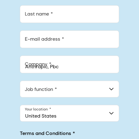
Last name
E-mail address
Company
Anthropic, PBC
548 Market St Pmb 90375, San Francisco, California, US
Job function
Your location
United States
Terms and Conditions