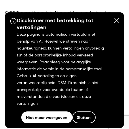
©2026 dsm-firmenich. Alle rechten voorbehouden.
Disclaimer met betrekking tot
vertalingen
Privacyverklaring
Deze pagina is automatisch vertaald met
behulp van AI. Hoewel we streven naar
Gebruiksvoorwaarden
nauwkeurigheid, kunnen vertalingen onvolledig
zijn of de oorspronkelijke inhoud verkeerd
Algemene voorwaarden
weergeven. Raadpleeg voor belangrijke
informatie de versie in de oorspronkelijke taal.
Californië Transparantie
Gebruik AI-vertalingen op eigen
verantwoordelijkheid. DSM-Firmenich is niet
Toegankelijkheidsverklaring
aansprakelijk voor eventuele fouten of
misverstanden die voortvloeien uit deze
Juridische informatie
vertalingen.
Sitemap
Niet meer weergeven
Sluiten