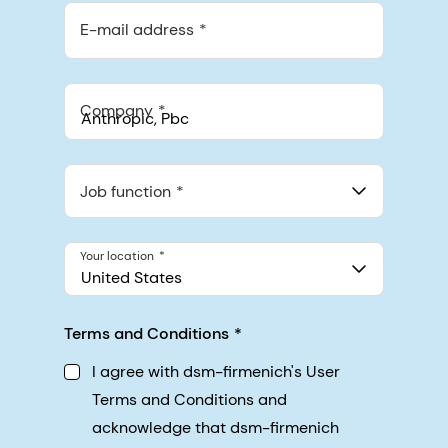
E-mail address
Company
Anthropic, PBC
548 Market St Pmb 90375, San Francisco, California, US
Job function
Your location
United States
Terms and Conditions
I agree with dsm-firmenich's User
Terms and Conditions and
acknowledge that dsm-firmenich