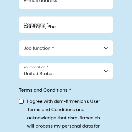
E-mail address
Company
Anthropic, PBC
548 Market St Pmb 90375, San Francisco, California, US
Job function
Your location
United States
Terms and Conditions
I agree with dsm-firmenich's User
Terms and Conditions and
acknowledge that dsm-firmenich
will process my personal data for