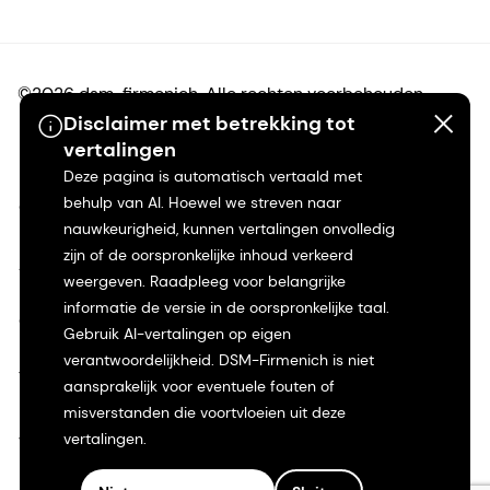
©2026 dsm-firmenich. Alle rechten voorbehouden.
Disclaimer met betrekking tot
vertalingen
Privacyverklaring
Deze pagina is automatisch vertaald met
behulp van AI. Hoewel we streven naar
Gebruiksvoorwaarden
nauwkeurigheid, kunnen vertalingen onvolledig
zijn of de oorspronkelijke inhoud verkeerd
Algemene voorwaarden
weergeven. Raadpleeg voor belangrijke
informatie de versie in de oorspronkelijke taal.
Californië Transparantie
Gebruik AI-vertalingen op eigen
verantwoordelijkheid. DSM-Firmenich is niet
Toegankelijkheidsverklaring
aansprakelijk voor eventuele fouten of
misverstanden die voortvloeien uit deze
Juridische informatie
vertalingen.