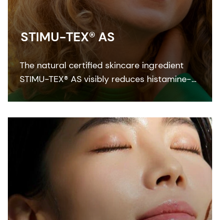
STIMU-TEX® AS
The natural certified skincare ingredient
STIMU-TEX® AS visibly reduces histamine-
related symptoms like irritation and itching
for a truly soothed and flawless looking
skin.