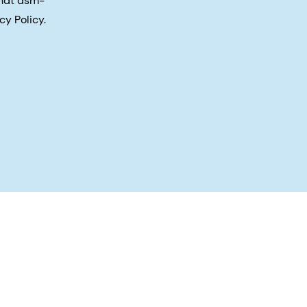
that dsm-
cy Policy.