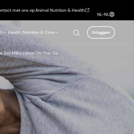
ntact met ons op
Animal Nutrition & Health
NL-NL
th
Health, Nutrition & Care
Inloggen
2in1 Milky Lotion On-The-Go