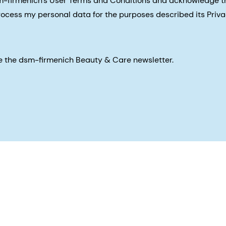
sm-firmenich's User Terms and Conditions and acknowledge 
process my personal data for the purposes described its Priva
eive the dsm-firmenich Beauty & Care newsletter.