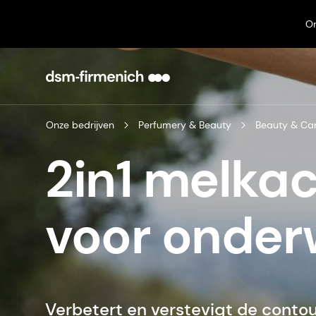
On
Onze bedrijven
Perfumery & Beauty
Beauty & Ca
2in1 melkac
voor onde
Verbetert en verstevigt de contou