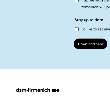
I agree with d
firmenich will 
Stay up to date
I'd like to rec
Download here