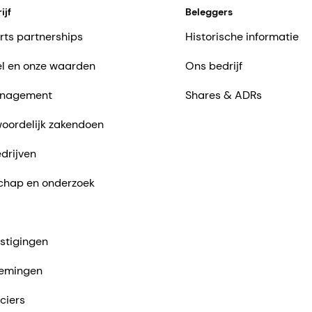
ijf
Beleggers
rts partnerships
Historische informatie
l en onze waarden
Ons bedrijf
nagement
Shares & ADRs
oordelijk zakendoen
drijven
chap en onderzoek
stigingen
emingen
ciers