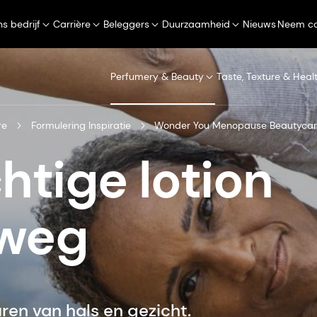
s bedrijf
Carrière
Beleggers
Duurzaamheid
Nieuws
Neem co
Perfumery & Beauty
Taste, Texture & Heal
re
Formulering Inspiratie
Wonder You Menopause Beautycare 
htige lotion
rweg
ren van hals en gezicht.