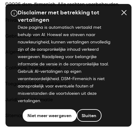
©2026 dsm-firmenich. Alle rechten voorbehouden.
Disclaimer met betrekking tot
vertalingen
Privacyverklaring
Deze pagina is automatisch vertaald met
behulp van AI. Hoewel we streven naar
Gebruiksvoorwaarden
nauwkeurigheid, kunnen vertalingen onvolledig
zijn of de oorspronkelijke inhoud verkeerd
Algemene voorwaarden
weergeven. Raadpleeg voor belangrijke
informatie de versie in de oorspronkelijke taal.
Californië Transparantie
Gebruik AI-vertalingen op eigen
verantwoordelijkheid. DSM-Firmenich is niet
Toegankelijkheidsverklaring
aansprakelijk voor eventuele fouten of
misverstanden die voortvloeien uit deze
Juridische informatie
vertalingen.
Sitemap
Niet meer weergeven
Sluiten