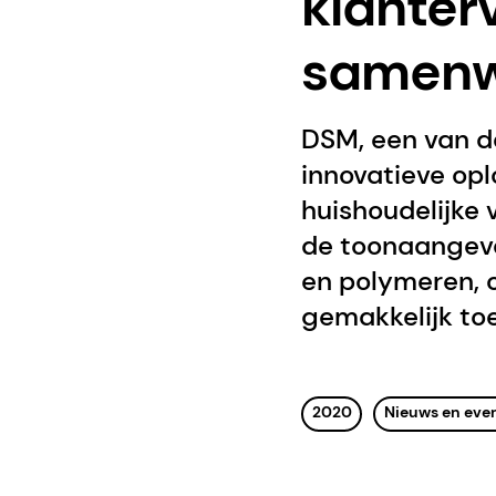
klanter
samenw
DSM, een van d
innovatieve opl
huishoudelijke
de toonaangeve
en polymeren, o
gemakkelijk to
2020
Nieuws en ev