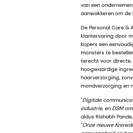
van een ondernemend
aanwakkeren om de bu
De Personal Care & A
klantervaring door m
kopers een eenvoudig
monsters te bestelle
terecht voor directe
hoogwaardige ingredi
haarverzorging, zonv
mondverzorging en n
"
Digitale communica
industrie, en DSM om
aldus Rishabh Pande,
"
Onze nieuwe Knowde s