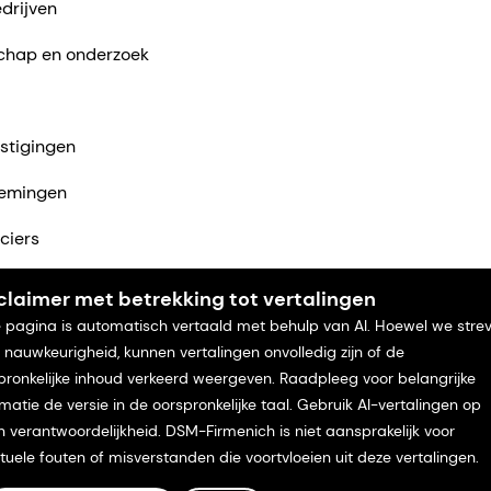
drijven
chap en onderzoek
stigingen
emingen
ciers
ntact met ons op
claimer met betrekking tot vertalingen
 pagina is automatisch vertaald met behulp van AI. Hoewel we stre
 nauwkeurigheid, kunnen vertalingen onvolledig zijn of de
pronkelijke inhoud verkeerd weergeven. Raadpleeg voor belangrijke
rmatie de versie in de oorspronkelijke taal. Gebruik AI-vertalingen op
n verantwoordelijkheid. DSM-Firmenich is niet aansprakelijk voor
tuele fouten of misverstanden die voortvloeien uit deze vertalingen.