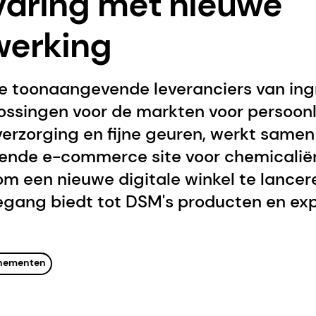
varing met nieuwe
erking
e toonaangevende leveranciers van ing
ossingen voor de markten voor persoonli
 verzorging en fijne geuren, werkt same
nde e-commerce site voor chemicaliën
m een nieuwe digitale winkel te lancer
egang biedt tot DSM's producten en exp
enementen