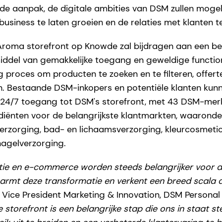
e aanpak, de digitale ambities van DSM zullen mogel
siness te laten groeien en de relaties met klanten t
roma storefront op Knowde zal bijdragen aan een bet
iddel van gemakkelijke toegang en geweldige functiona
 proces om producten te zoeken en te filteren, offert
n. Bestaande DSM-inkopers en potentiële klanten kun
, 24/7 toegang tot DSM's storefront, met 43 DSM-merk
ënten voor de belangrijkste klantmarkten, waaronder
erzorging, bad- en lichaamsverzorging, kleurcosmetic
agelverzorging.
tie en e-commerce worden steeds belangrijker voor 
armt deze transformatie en verkent een breed scala
 Vice President Marketing & Innovation, DSM Persona
torefront is een belangrijke stap die ons in staat st