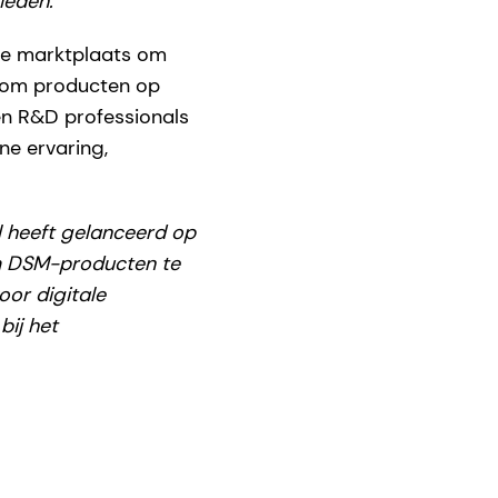
ieden.
"
de marktplaats om
s om producten op
 en R&D professionals
ne ervaring,
l heeft gelanceerd op
om DSM-producten te
oor digitale
bij het