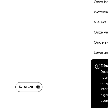
Onze be
Wetens
Nieuws
Onze ve
Ondern
Leveran
Neem co
Dis
Deze
naar
oors
NL-NL
info
eige
even