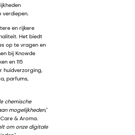
ijkheden
e verdiepen.
ere en rijkere
liteit. Het biedt
es op te vragen en
nen bij Knowde
en en 115
 huidverzorging,
a, parfums,
de chemische
 aan mogelijkheden
,"
l Care & Aroma.
elt om onze digitale