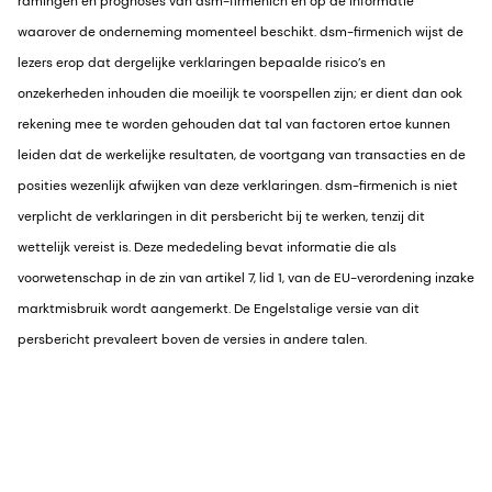
ramingen en prognoses van dsm-firmenich en op de informatie
waarover de onderneming momenteel beschikt. dsm-firmenich wijst de
lezers erop dat dergelijke verklaringen bepaalde risico’s en
onzekerheden inhouden die moeilijk te voorspellen zijn; er dient dan ook
rekening mee te worden gehouden dat tal van factoren ertoe kunnen
leiden dat de werkelijke resultaten, de voortgang van transacties en de
posities wezenlijk afwijken van deze verklaringen. dsm-firmenich is niet
verplicht de verklaringen in dit persbericht bij te werken, tenzij dit
wettelijk vereist is. Deze mededeling bevat informatie die als
voorwetenschap in de zin van artikel 7, lid 1, van de EU-verordening inzake
marktmisbruik wordt aangemerkt. De Engelstalige versie van dit
persbericht prevaleert boven de versies in andere talen.