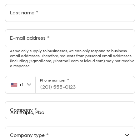
Last name
E-mail address
As we only supply to businesses, we can only respond to business
email addresses. Therefore, requests from personal email addresses
(including @gmail.com, @hotmail.com or icloud.com) may not receive
a response.
Phone number
+1
United
States
+1
Company
Anthropic, PBC
548 Market St Pmb 90375, San Francisco, California, US
Company type