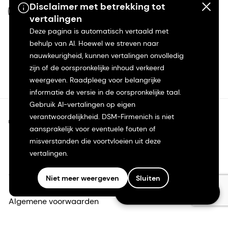
Disclaimer met betrekking tot
NL-NL
vertalingen
Deze pagina is automatisch vertaald met
behulp van AI. Hoewel we streven naar
nauwkeurigheid, kunnen vertalingen onvolledig
zijn of de oorspronkelijke inhoud verkeerd
weergeven. Raadpleeg voor belangrijke
informatie de versie in de oorspronkelijke taal.
Gebruik AI-vertalingen op eigen
verantwoordelijkheid. DSM-Firmenich is niet
©2026 dsm-firmenich. Alle rechten voorbehouden.
aansprakelijk voor eventuele fouten of
misverstanden die voortvloeien uit deze
Privacyverklaring
vertalingen.
Gebruiksvoorwaarden
Niet meer weergeven
Sluiten
Follow us on LinkedIn
Algemene voorwaarden
Californië Transparantie