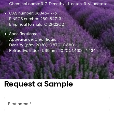
Chemical name: 3, 7-Dimethyl-1-octen-3-yl acetate
CAS number: 68345-17-5
EINECS number: 269-847-3
Empirical formula: C12H22O2
Specifications:
Appearance: Clear liquid
Density (g/ml 20 °C): 0.870–0.880
Refractive index (589 nm, 20 °C): 1.430 – 1.434
Request a Sample
First name