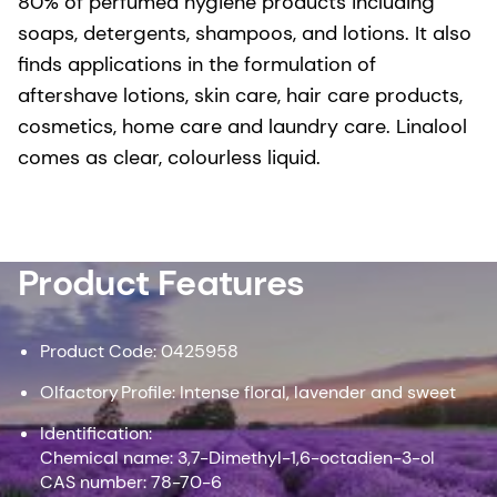
80% of perfumed hygiene products including
soaps, detergents, shampoos, and lotions. It also
finds applications in the formulation of
aftershave lotions, skin care, hair care products,
cosmetics, home care and laundry care. Linalool
comes as clear, colourless liquid.
Product Features
Product Code: 0425958
Olfactory Profile: Intense floral, lavender and sweet
Identification:
Chemical name: 3,7-Dimethyl-1,6-octadien-3-ol
CAS number: 78-70-6