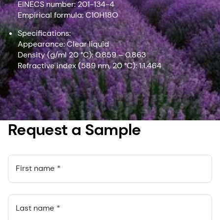
EINECS number: 201-134-4
Empirical formula: C10H18O
Specifications:
Appearance: Clear liquid
Density (g/ml 20 °C): 0.859 – 0.863
Refractive index (589 nm, 20 °C): 1.1.464
Request a Sample
First name
Last name