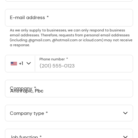
E-mail address
As we only supply to businesses, we can only respond to business
email addresses. Therefore, requests from personal email addresses
(including @gmail.com, @hotmail.com or icloud.com) may not receive
a response.
Phone number
+1
United
States
+1
Company
Anthropic, PBC
548 Market St Pmb 90375, San Francisco, California, US
Company type
Job function