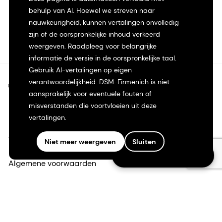
behulp van AI. Hoewel we streven naar
nauwkeurigheid, kunnen vertalingen onvolledig
zijn of de oorspronkelijke inhoud verkeerd
weergeven. Raadpleeg voor belangrijke
informatie de versie in de oorspronkelijke taal.
Gebruik AI-vertalingen op eigen
verantwoordelijkheid. DSM-Firmenich is niet
©2026 dsm-firmenich. Alle rechten voorbehouden.
aansprakelijk voor eventuele fouten of
misverstanden die voortvloeien uit deze
Privacyverklaring
vertalingen.
Gebruiksvoorwaarden
Niet meer weergeven
Sluiten
Follow us on LinkedIn
Algemene voorwaarden
Californië Transparantie
Toegankelijkheidsverklaring