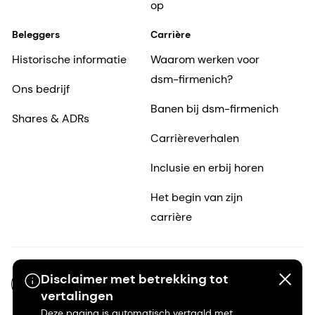
op
Beleggers
Carrière
Historische informatie
Waarom werken voor
dsm-firmenich?
Ons bedrijf
Banen bij dsm-firmenich
Shares & ADRs
Carrièreverhalen
Inclusie en erbij horen
Het begin van zijn
carrière
Disclaimer met betrekking tot
NL-NL
vertalingen
Deze pagina is automatisch vertaald met