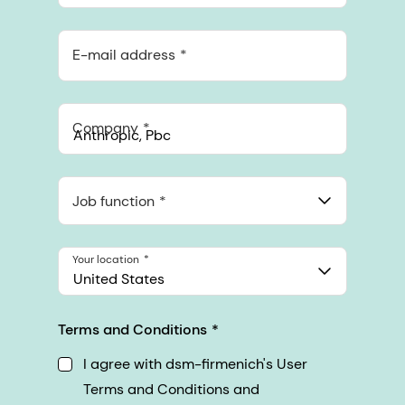
E-mail address
Company
Anthropic, PBC
548 Market St Pmb 90375, San Francisco, California, US
Job function
Your location
United States
Terms and Conditions
I agree with dsm-firmenich's User
Terms and Conditions and