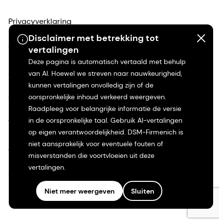
Privacyverklaring
Disclaimer met betrekking tot
Gebruiksvoorwaarden
vertalingen
Deze pagina is automatisch vertaald met behulp
Algemene voorwaarden
van AI. Hoewel we streven naar nauwkeurigheid,
kunnen vertalingen onvolledig zijn of de
oorspronkelijke inhoud verkeerd weergeven.
Californië Transparantie
Raadpleeg voor belangrijke informatie de versie
in de oorspronkelijke taal. Gebruik AI-vertalingen
Toegankelijkheidsverklaring
op eigen verantwoordelijkheid. DSM-Firmenich is
niet aansprakelijk voor eventuele fouten of
Juridische informatie
misverstanden die voortvloeien uit deze
vertalingen.
Sitemap
Niet meer weergeven
Sluiten