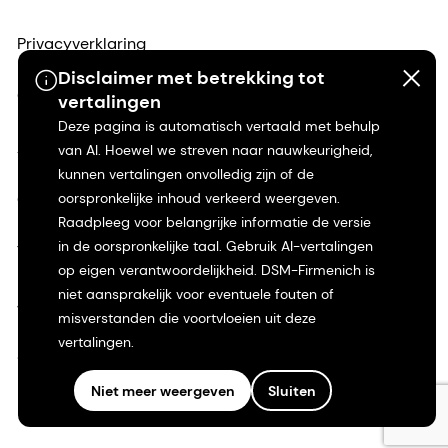
Privacyverklaring
Disclaimer met betrekking tot
Gebruiksvoorwaarden
vertalingen
Deze pagina is automatisch vertaald met behulp
Algemene voorwaarden
van AI. Hoewel we streven naar nauwkeurigheid,
kunnen vertalingen onvolledig zijn of de
oorspronkelijke inhoud verkeerd weergeven.
Californië Transparantie
Raadpleeg voor belangrijke informatie de versie
in de oorspronkelijke taal. Gebruik AI-vertalingen
Toegankelijkheidsverklaring
op eigen verantwoordelijkheid. DSM-Firmenich is
niet aansprakelijk voor eventuele fouten of
Juridische informatie
misverstanden die voortvloeien uit deze
vertalingen.
Sitemap
Niet meer weergeven
Sluiten