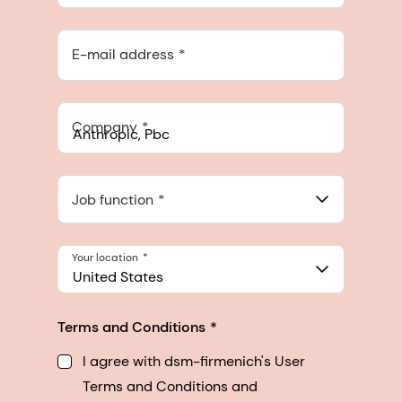
E-mail address
Company
Anthropic, PBC
548 Market St Pmb 90375, San Francisco, California, US
Job function
Your location
United States
Terms and Conditions
I agree with dsm-firmenich's User
Terms and Conditions and