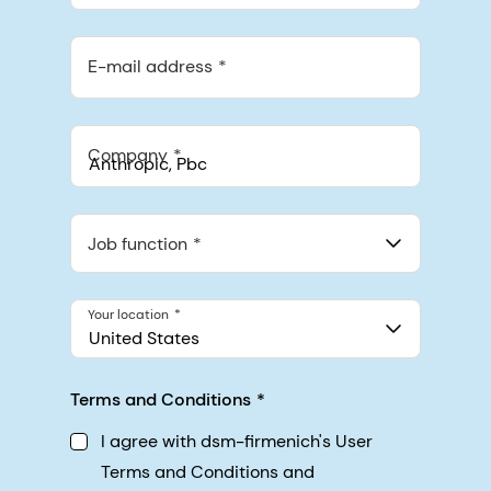
E-mail address
Company
Anthropic, PBC
548 Market St Pmb 90375, San Francisco, California, US
Job function
Your location
United States
Terms and Conditions
I agree with dsm-firmenich's User
Terms and Conditions and