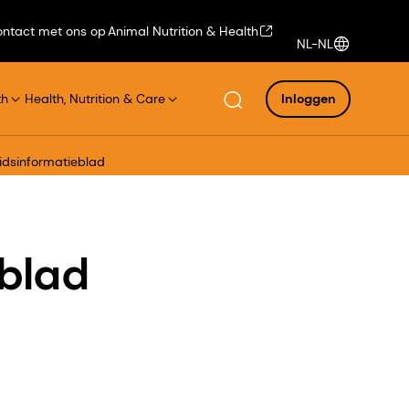
ntact met ons op
Animal Nutrition & Health
NL-NL
th
Health, Nutrition & Care
Inloggen
idsinformatieblad
eblad