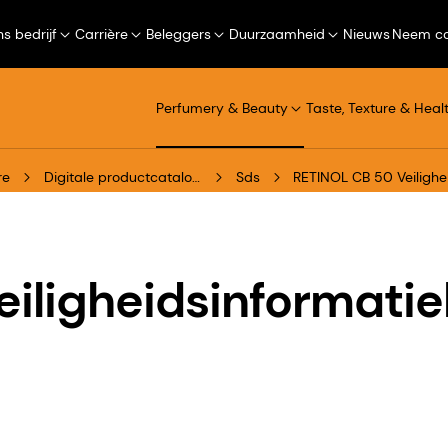
s bedrijf
Carrière
Beleggers
Duurzaamheid
Nieuws
Neem co
Perfumery & Beauty
Taste, Texture & Heal
re
Digitale productcatalogus
Sds
RETINOL CB 50 Veilighe
iligheidsinformati