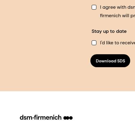
I agree with d
firmenich will 
Stay up to date
I'd like to rec
Download SDS