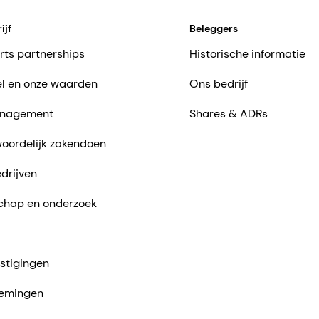
ijf
Beleggers
rts partnerships
Historische informatie
l en onze waarden
Ons bedrijf
nagement
Shares & ADRs
oordelijk zakendoen
drijven
chap en onderzoek
stigingen
emingen