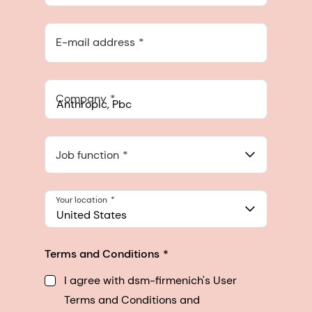
E-mail address
Company
Anthropic, PBC
548 Market St Pmb 90375, San Francisco, California, US
Job function
Your location
United States
Terms and Conditions
I agree with dsm-firmenich's User
Terms and Conditions and