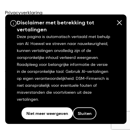
Privacyverklaring
Disclaimer met betrekking tot
Gebruiksvoorwaarden
vertalingen
Deze pagina is automatisch vertaald met behulp
Algemene voorwaarden
van AI. Hoewel we streven naar nauwkeurigheid,
kunnen vertalingen onvolledig zijn of de
oorspronkelijke inhoud verkeerd weergeven.
Californië Transparantie
Raadpleeg voor belangrijke informatie de versie
in de oorspronkelijke taal. Gebruik AI-vertalingen
Toegankelijkheidsverklaring
op eigen verantwoordelijkheid. DSM-Firmenich is
niet aansprakelijk voor eventuele fouten of
Juridische informatie
misverstanden die voortvloeien uit deze
vertalingen.
Sitemap
Niet meer weergeven
Sluiten