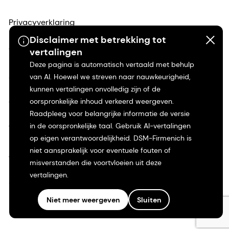
Privacyverklaring
Disclaimer met betrekking tot
Gebruiksvoorwaarden
vertalingen
Deze pagina is automatisch vertaald met behulp
Algemene voorwaarden
van AI. Hoewel we streven naar nauwkeurigheid,
kunnen vertalingen onvolledig zijn of de
oorspronkelijke inhoud verkeerd weergeven.
Californië Transparantie
Raadpleeg voor belangrijke informatie de versie
in de oorspronkelijke taal. Gebruik AI-vertalingen
Toegankelijkheidsverklaring
op eigen verantwoordelijkheid. DSM-Firmenich is
niet aansprakelijk voor eventuele fouten of
Juridische informatie
misverstanden die voortvloeien uit deze
vertalingen.
Sitemap
Niet meer weergeven
Sluiten