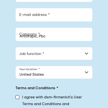
E-mail address
Company
Anthropic, PBC
548 Market St Pmb 90375, San Francisco, California, US
Job function
Your location
United States
Terms and Conditions
I agree with dsm-firmenich's User
Terms and Conditions and