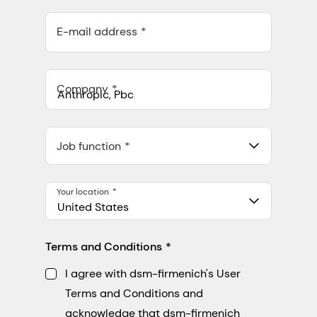
E-mail address
Company
Anthropic, PBC
548 Market St Pmb 90375, San Francisco, California, US
Job function
Your location
United States
Terms and Conditions
I agree with dsm-firmenich's User
Terms and Conditions and
acknowledge that dsm-firmenich