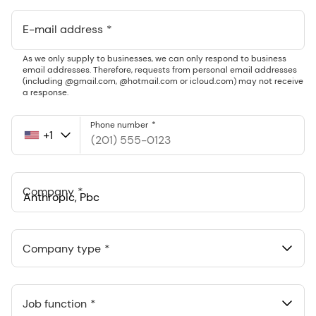
E-mail address
As we only supply to businesses, we can only respond to business
email addresses. Therefore, requests from personal email addresses
(including @gmail.com, @hotmail.com or icloud.com) may not receive
a response.
Phone number
+1
United
States
+1
Company
Anthropic, PBC
548 Market St Pmb 90375, San Francisco, California, US
Company type
Job function