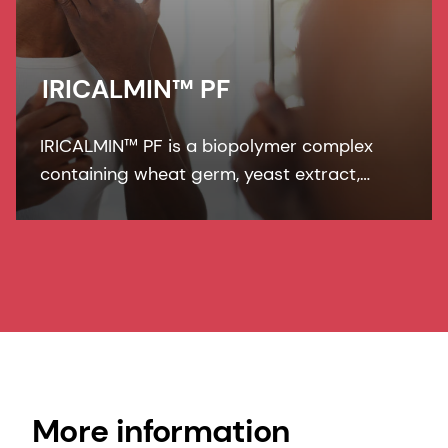
IRICALMIN™ PF
IRICALMIN™ PF is a biopolymer complex
containing wheat germ, yeast extract,
sodium hyaluronate, and panthenol.
IRICALMIN™ PF relaxes UV-induced skin
irritation, enhances regeneration of
protective lipids.
More information