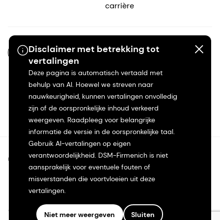
carrière
Disclaimer met betrekking tot
NL-NL
vertalingen
Deze pagina is automatisch vertaald met
behulp van AI. Hoewel we streven naar
nauwkeurigheid, kunnen vertalingen onvolledig
zijn of de oorspronkelijke inhoud verkeerd
weergeven. Raadpleeg voor belangrijke
informatie de versie in de oorspronkelijke taal.
Gebruik AI-vertalingen op eigen
verantwoordelijkheid. DSM-Firmenich is niet
©2026 dsm-firmenich. Alle rechten voorbehouden.
aansprakelijk voor eventuele fouten of
misverstanden die voortvloeien uit deze
Privacyverklaring
vertalingen.
Gebruiksvoorwaarden
Niet meer weergeven
Sluiten