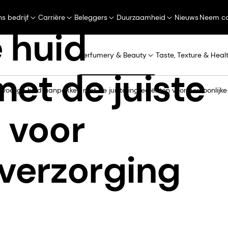
s bedrijf
Carrière
Beleggers
Duurzaamheid
Nieuws
Neem co
 huid
Perfumery & Beauty
Taste, Texture & Heal
et de juiste
voelige huid aanpakken met de juiste ingrediënten voor persoonlijke
 voor
 verzorging