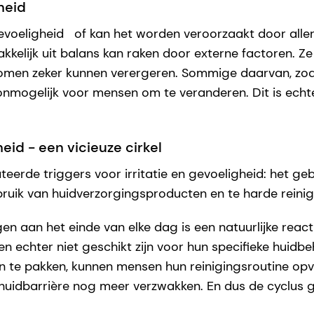
heid
evoeligheid of kan het worden veroorzaakt door all
elijk uit balans kan raken door externe factoren. Ze i
tomen zeker kunnen verergeren. Sommige daarvan, zoa
onmogelijk voor mensen om te veranderen. Dit is echter
d - een vicieuze cirkel
erde triggers voor irritatie en gevoeligheid: het ge
bruik van huidverzorgingsproducten en te harde reini
gen aan het einde van elke dag is een natuurlijke reac
 echter niet geschikt zijn voor hun specifieke huidbe
an te pakken, kunnen mensen hun reinigingsroutine op
huidbarrière nog meer verzwakken. En dus de cyclus 