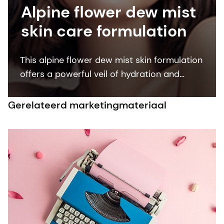
Alpine flower dew mist
skin care formulation
This alpine flower dew mist skin formulation
offers a powerful veil of hydration and
protection. Containing the organic skin
care ingredient ALPAFLOR® SCUTELLARIA
Gerelateerd marketingmateriaal
CB, it is proven to strengthen sensitive skin.