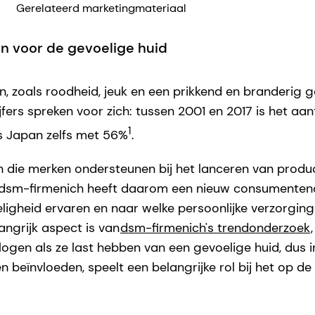
Gerelateerd marketingmateriaal
n voor de gevoelige huid
zoals roodheid, jeuk en een prikkend en branderig ge
ers spreken voor zich: tussen 2001 en 2017 is het aant
1
s Japan zelfs met 56%
.
n die merken ondersteunen bij het lanceren van produ
n. dsm-firmenich heeft daarom een nieuw consumente
heid ervaren en naar welke persoonlijke verzorgings
angrijk aspect is van
dsm-firmenich's trendonderzoek
gen als ze last hebben van een gevoelige huid, dus in
eïnvloeden, speelt een belangrijke rol bij het op d