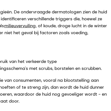
ergieën. De ondervraagde dermatologen zien de huid
dentificeren verschillende triggers die, hoewel ze
ls
milieuvervuiling
, of koude, droge lucht in de winter
 niet het geval bij factoren zoals voeding,
bruik van het verkeerde type
gingsschema's met scrubs, borstelen en scrubben.
tie van consumenten, vooral na blootstelling aan
hoeften of te streng zijn, dan wordt de huid dunner
voeren, waardoor de huid nog gevoeliger wordt - en
gaat door.