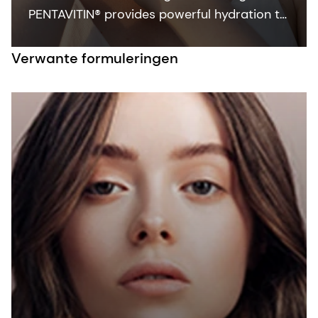
PENTAVITIN® provides powerful hydration to
all facial areas, visualized by new facial skin
hydration color mapping technology.
Verwante formuleringen