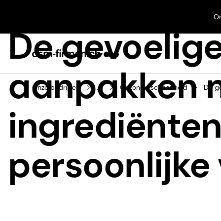
On
De gevoelige
aanpakken m
Onze bedrijven
...
Gezonde schoonheid
De ge
ingrediënten
persoonlijke