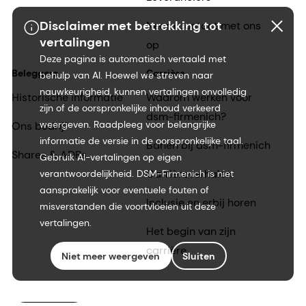
Disclaimer met betrekking tot
Neem contact met ons
vertalingen
op
Deze pagina is automatisch vertaald met
Beleggers
Carrière
behulp van AI. Hoewel we streven naar
nauwkeurigheid, kunnen vertalingen onvolledig
Historische informatie
Waarom werken voor
zijn of de oorspronkelijke inhoud verkeerd
dsm-firmenich?
weergeven. Raadpleeg voor belangrijke
Ons bedrijf
informatie de versie in de oorspronkelijke taal.
Banen bij dsm-firmenich
Shares & ADRs
Gebruik AI-vertalingen op eigen
Carrièreverhalen
verantwoordelijkheid. DSM-Firmenich is niet
aansprakelijk voor eventuele fouten of
Inclusie en erbij horen
misverstanden die voortvloeien uit deze
vertalingen.
Het begin van zijn
carrière
Niet meer weergeven
Sluiten