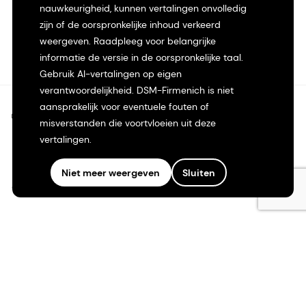
nauwkeurigheid, kunnen vertalingen onvolledig
zijn of de oorspronkelijke inhoud verkeerd
weergeven. Raadpleeg voor belangrijke
informatie de versie in de oorspronkelijke taal.
Gebruik AI-vertalingen op eigen
verantwoordelijkheid. DSM-Firmenich is niet
aansprakelijk voor eventuele fouten of
©2026 dsm-firmenich. Alle rechten voorbehouden.
misverstanden die voortvloeien uit deze
vertalingen.
Privacyverklaring
Niet meer weergeven
Sluiten
Gebruiksvoorwaarden
Algemene voorwaarden
Californië Transparantie
Toegankelijkheidsverklaring