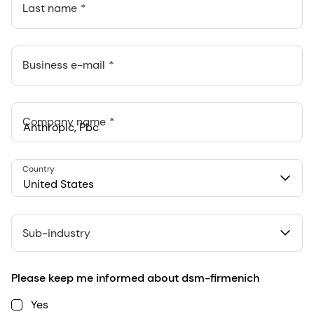
Last name
Business e-mail
Company name
Anthropic, PBC
Country
548 Market St Pmb 90375, San Francisco, California, US
United States
Sub-industry
Please keep me informed about dsm-firmenich
Yes