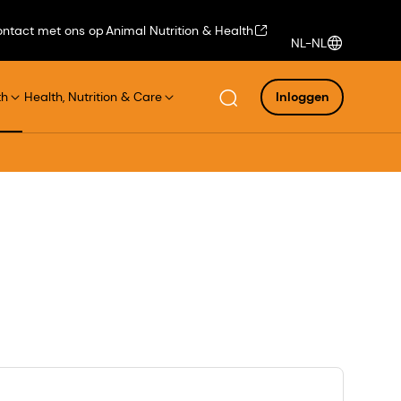
ntact met ons op
Animal Nutrition & Health
NL-NL
th
Health, Nutrition & Care
Inloggen