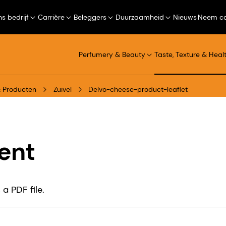
s bedrijf
Carrière
Beleggers
Duurzaamheid
Nieuws
Neem co
Perfumery & Beauty
Taste, Texture & Heal
 Producten
Zuivel
Delvo-cheese-product-leaflet
ent
a PDF file.