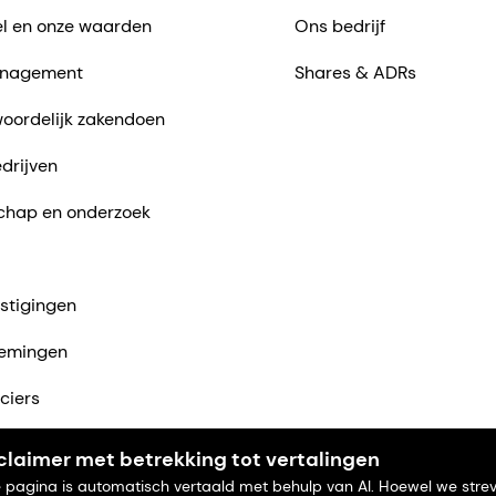
l en onze waarden
Ons bedrijf
nagement
Shares & ADRs
oordelijk zakendoen
drijven
chap en onderzoek
stigingen
emingen
ciers
ntact met ons op
claimer met betrekking tot vertalingen
 pagina is automatisch vertaald met behulp van AI. Hoewel we stre