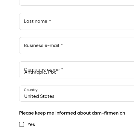
Last name
Business e-mail
Company name
Anthropic, PBC
Country
548 Market St Pmb 90375, San Francisco, California, US
United States
Please keep me informed about dsm-firmenich
Yes