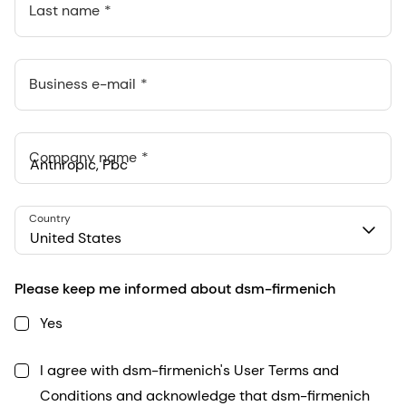
Last name
Business e-mail
Company name
Anthropic, PBC
Country
548 Market St Pmb 90375, San Francisco, California, US
United States
Please keep me informed about dsm-firmenich
Yes
I agree with dsm-firmenich's User Terms and
Conditions and acknowledge that dsm-firmenich