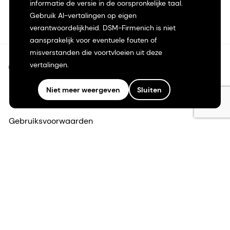
informatie de versie in de oorspronkelijke taal.
Gebruik AI-vertalingen op eigen
verantwoordelijkheid. DSM-Firmenich is niet
aansprakelijk voor eventuele fouten of
misverstanden die voortvloeien uit deze
vertalingen.
©2026 dsm-firmenich. Alle rechten voorbehouden.
Niet meer weergeven
Sluiten
Privacyverklaring
Gebruiksvoorwaarden
Algemene voorwaarden
Californië Transparantie
Toegankelijkheidsverklaring
Juridische informatie