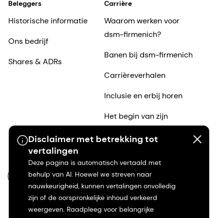
Beleggers
Carrière
Historische informatie
Waarom werken voor
dsm-firmenich?
Ons bedrijf
Banen bij dsm-firmenich
Shares & ADRs
Carrièreverhalen
Inclusie en erbij horen
Het begin van zijn
carrière
Disclaimer met betrekking tot
vertalingen
Deze pagina is automatisch vertaald met
behulp van AI. Hoewel we streven naar
NL-NL
nauwkeurigheid, kunnen vertalingen onvolledig
zijn of de oorspronkelijke inhoud verkeerd
weergeven. Raadpleeg voor belangrijke