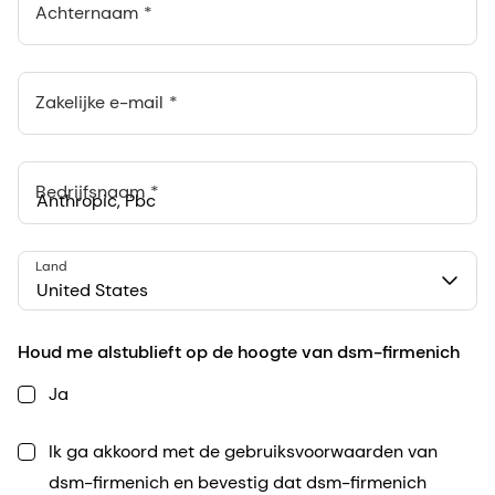
Achternaam
Zakelijke e-mail
Bedrijfsnaam
Anthropic, PBC
Land
548 Market St Pmb 90375, San Francisco, California, US
United States
Houd me alstublieft op de hoogte van dsm-firmenich
Ja
Ik ga akkoord met de gebruiksvoorwaarden van
dsm-firmenich en bevestig dat dsm-firmenich