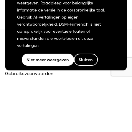
weergeven. Raadpleeg voor belangrijke
informatie de versie in de oorspronkelijke taal.
Gebruik AI-vertalingen op eigen
verantwoordelijkheid. DSM-Firmenich is niet
aansprakelijk voor eventuele fouten of
misverstanden die voortvloeien uit deze
©2026 dsm-firmenich. Alle rechten voorbehouden.
vertalingen.
Privacyverklaring
Niet meer weergeven
Sluiten
Gebruiksvoorwaarden
Algemene voorwaarden
Californië Transparantie
Toegankelijkheidsverklaring